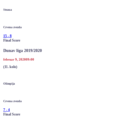
Steaua
Crvena zvezda
15
-
8
Final Score
Dunav liga 2019/2020
februar 9, 2020
09:00
(11. kolo)
Olimpija
Crvena zvezda
7
-
4
Final Score