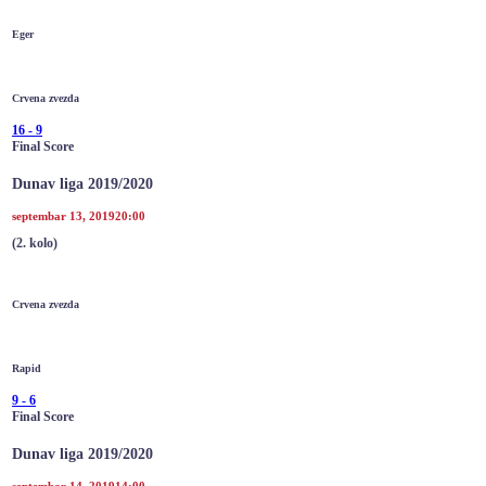
Eger
Crvena zvezda
16
-
9
Final Score
Dunav liga 2019/2020
septembar 13, 2019
20:00
(2. kolo)
Crvena zvezda
Rapid
9
-
6
Final Score
Dunav liga 2019/2020