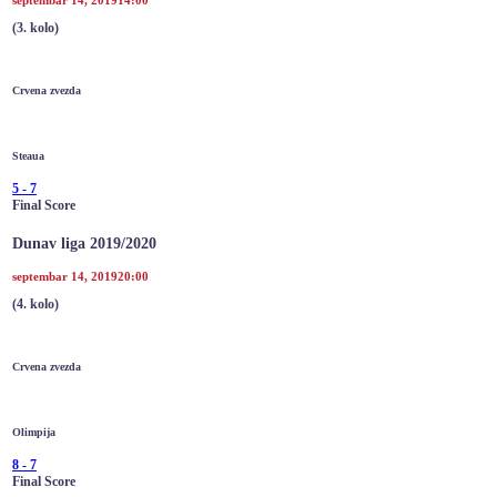
septembar 14, 2019
14:00
(3. kolo)
Crvena zvezda
Steaua
5
-
7
Final Score
Dunav liga 2019/2020
septembar 14, 2019
20:00
(4. kolo)
Crvena zvezda
Olimpija
8
-
7
Final Score