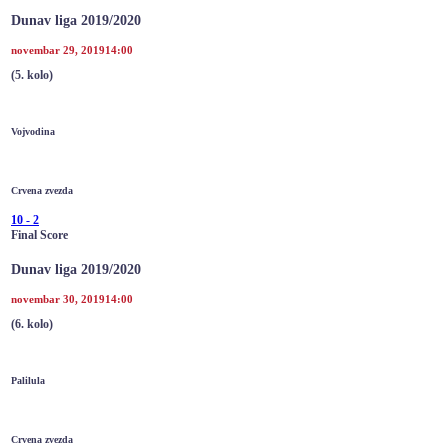
Dunav liga 2019/2020
novembar 29, 2019
14:00
(5. kolo)
Vojvodina
Crvena zvezda
10
-
2
Final Score
Dunav liga 2019/2020
novembar 30, 2019
14:00
(6. kolo)
Palilula
Crvena zvezda