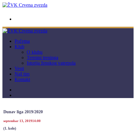
wwpc.redstar@gmail.com
Početna
Klub
O klubu
Termini treninga
Istorija ženskog vaterpola
Vesti
Naš tim
Kontakt
Dunav liga 2019/2020
septembar 13, 2019
14:00
(1. kolo)