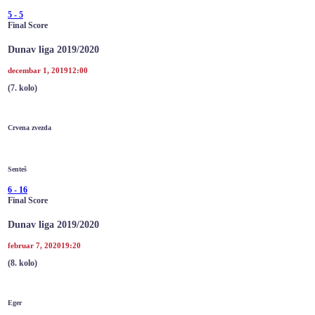
5
-
5
Final Score
Dunav liga 2019/2020
decembar 1, 2019
12:00
(7. kolo)
Crvena zvezda
Senteš
6
-
16
Final Score
Dunav liga 2019/2020
februar 7, 2020
19:20
(8. kolo)
Eger