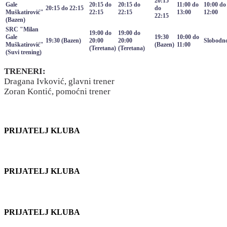
20:15
Gale
20:15 do
20:15 do
11:00 do
10:00 do
20:15 do 22:15
do
Muškatirović"
22:15
22:15
13:00
12:00
22:15
(Bazen)
SRC "Milan
19:00 do
19:00 do
Gale
19:30
10:00 do
19:30 (Bazen)
20:00
20:00
Slobodn
Muškatirović"
(Bazen)
11:00
(Teretana)
(Teretana)
(Suvi trening)
TRENERI:
Dragana Ivković, glavni trener
Zoran Kontić, pomoćni trener
PRIJATELJ KLUBA
PRIJATELJ KLUBA
PRIJATELJ KLUBA