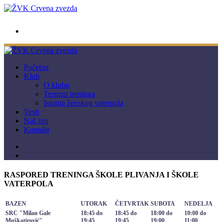
wwpc.redstar@gmail.com
Početna
Klub
O klubu
Termini treninga
Istorija ženskog vaterpola
Vesti
Naš tim
Kontakt
RASPORED TRENINGA ŠKOLE PLIVANJA I ŠKOLE
VATERPOLA
BAZEN
UTORAK
ČETVRTAK
SUBOTA
NEDELJA
SRC "Milan Gale
18:45 do
18:45 do
18:00 do
10:00 do
Muškatirović"
19:45
19:45
19:00
11:00