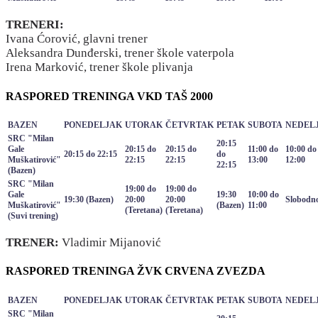
TRENERI:
Ivana Ćorović, glavni trener
Aleksandra Dunđerski, trener škole vaterpola
Irena Marković, trener škole plivanja
RASPORED TRENINGA VKD TAŠ 2000
BAZEN
PONEDELJAK
UTORAK
ČETVRTAK
PETAK
SUBOTA
NEDEL
SRC "Milan
20:15
Gale
20:15 do
20:15 do
11:00 do
10:00 do
20:15 do 22:15
do
Muškatirović"
22:15
22:15
13:00
12:00
22:15
(Bazen)
SRC "Milan
19:00 do
19:00 do
Gale
19:30
10:00 do
19:30 (Bazen)
20:00
20:00
Slobodn
Muškatirović"
(Bazen)
11:00
(Teretana)
(Teretana)
(Suvi trening)
TRENER:
Vladimir Mijanović
RASPORED TRENINGA ŽVK CRVENA ZVEZDA
BAZEN
PONEDELJAK
UTORAK
ČETVRTAK
PETAK
SUBOTA
NEDEL
SRC "Milan