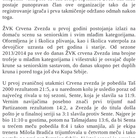
postaje punopravan član ove organizacije tako da je
registrovanje igrača i prva takmičenje održano odmah nakon
toga.
ŽVK Crvena Zvezda u prvoj godini postojanja izlazi na
domaću scenu sa seniorskim i svim mlađim kategorijama.
Oformljena je i školica plivanja, kao i školica vaterpola za
devojčice uzrasta od pet godina i starije. Od sezone
2013/2014 pa sve do danas ŽVK crvena Zvezda ima brojne
trofeje u mlađim kategorijama i višestruki je osvajač duple
krune sa seniorskim sastavom, do danas ukupno pet duplih
kruna i pored toga još dva Kupa Srbije.
U prvoj zvaničnoj utakmici Crvena zvezda je pobedila Taš
2000 rezultatom 21:5, a u narednom kolu je usledio poraz od
najvećeg rivala u toj sezoni, Sente, koja je slavila sa 11:9.
Vernim navijačima posebno znači prvi trijumf nad
Partizanom rezultatom 14:2, a Zvezda je do titula došla
pošto je u finalnoj seriji sa 3:1 slavila protiv Sente. Najpre je
bio 11:10 u gostima, potom na Tašmajdanu 13:6, da bi Senta
u trećem meču pobedila 8:4 i tako smanjila, ali je ekipa
trenera Miloša Bradića trijumfovala u četvrtom meču i tako