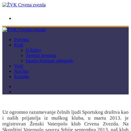
wwpc.redstar@gmail.com
Početna
Klub
O klubu
Termini treninga
Istorija ženskog vaterpola
Vesti
Naš tim
Kontakt
Uz ogromno razumevanje čelnih ljudi Sportskog društva kao
i naših prijatelja iz muškog kluba, u martu 2013. je
registrovan Ženski Vaterpolo klub Crvena Zvezda. Na
Skupštini Vaterpolo saveza Srbije septembra 2013. naš klub