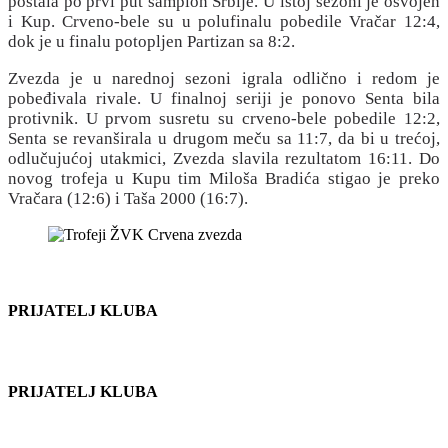
postala po prvi put šampion Srbije. U istoj sezoni je osvojen
i Kup. Crveno-bele su u polufinalu pobedile Vračar 12:4,
dok je u finalu potopljen Partizan sa 8:2.
Zvezda je u narednoj sezoni igrala odlično i redom je
pobeđivala rivale. U finalnoj seriji je ponovo Senta bila
protivnik. U prvom susretu su crveno-bele pobedile 12:2,
Senta se revanširala u drugom meču sa 11:7, da bi u trećoj,
odlučujućoj utakmici, Zvezda slavila rezultatom 16:11. Do
novog trofeja u Kupu tim Miloša Bradića stigao je preko
Vračara (12:6) i Taša 2000 (16:7).
PRIJATELJ KLUBA
PRIJATELJ KLUBA