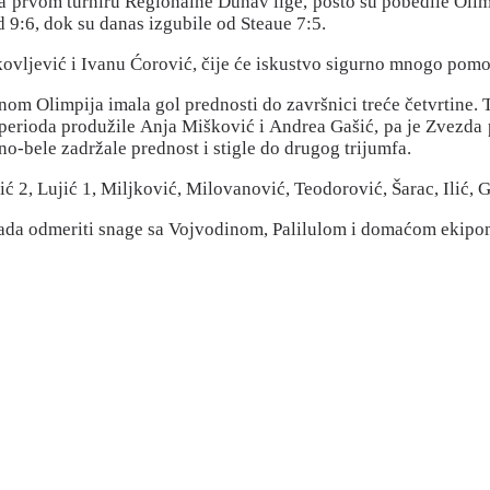
 prvom turniru Regionalne Dunav lige, pošto su pobedile Olimpi
 9:6, dok su danas izgubile od Steaue 7:5.
kovljević i Ivanu Ćorović, čije će iskustvo sigurno mnogo pomo
om Olimpija imala gol prednosti do završnici treće četvrtine. 
 perioda produžile Anja Mišković i Andrea Gašić, pa je Zvezda p
o-bele zadržale prednost i stigle do drugog trijumfa.
ć 2, Lujić 1, Miljković, Milovanović, Teodorović, Šarac, Ilić, G
 tada odmeriti snage sa Vojvodinom, Palilulom i domaćom ekipo