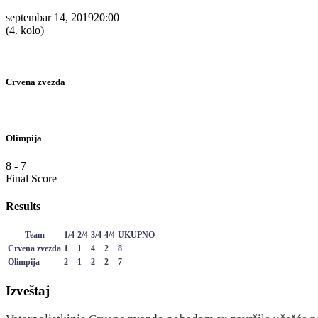
septembar 14, 2019
20:00
(4. kolo)
Crvena zvezda
Olimpija
8
-
7
Final Score
Results
Team
1/4
2/4
3/4
4/4
UKUPNO
Crvena zvezda
1
1
4
2
8
Olimpija
2
1
2
2
7
Izveštaj