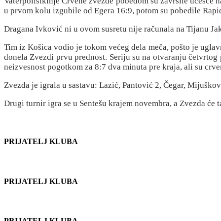
Vaterpolistkinje Crvene zvezde pobedom su završile učešće na
u prvom kolu izgubile od Egera 16:9, potom su pobedile Rapid
Dragana Ivković ni u ovom susretu nije računala na Tijanu Ja
Tim iz Košica vodio je tokom većeg dela meča, pošto je uglavn
donela Zvezdi prvu prednost. Seriju su na otvaranju četvrtog
neizvesnost pogotkom za 8:7 dva minuta pre kraja, ali su crven
Zvezda je igrala u sastavu: Lazić, Pantović 2, Čegar, Mijuškovi
Drugi turnir igra se u Sentešu krajem novembra, a Zvezda će
PRIJATELJ KLUBA
PRIJATELJ KLUBA
PRIJATELJ KLUBA