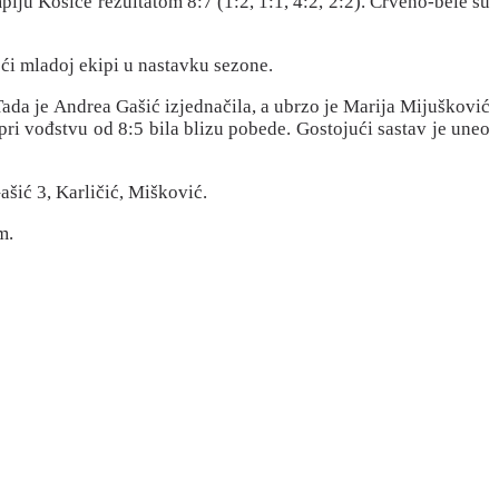
ju Košice rezultatom 8:7 (1:2, 1:1, 4:2, 2:2). Crveno-bele su
ći mladoj ekipi u nastavku sezone.
Tada je Andrea Gašić izjednačila, a ubrzo je Marija Mijušković
ri vođstvu od 8:5 bila blizu pobede. Gostojući sastav je uneo
ašić 3, Karličić, Mišković.
m.