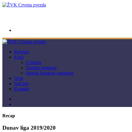
wwpc.redstar@gmail.com
Početna
Klub
O klubu
Termini treninga
Istorija ženskog vaterpola
Vesti
Naš tim
Kontakt
Recap
Dunav liga 2019/2020