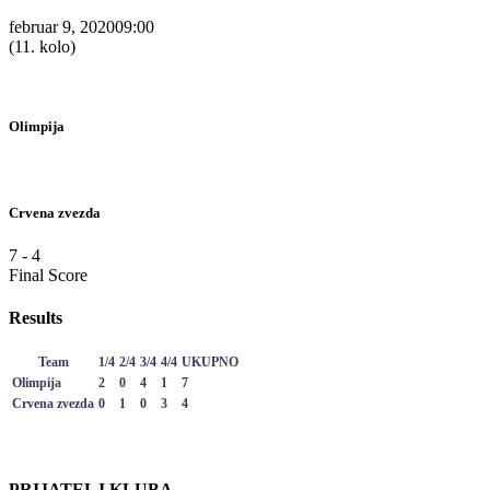
februar 9, 2020
09:00
(11. kolo)
Olimpija
Crvena zvezda
7
-
4
Final Score
Results
Team
1/4
2/4
3/4
4/4
UKUPNO
Olimpija
2
0
4
1
7
Crvena zvezda
0
1
0
3
4
PRIJATELJ KLUBA