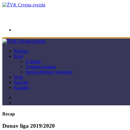
wwpc.redstar@gmail.com
Početna
Klub
O klubu
Termini treninga
Istorija ženskog vaterpola
Vesti
Naš tim
Kontakt
Recap
Dunav liga 2019/2020