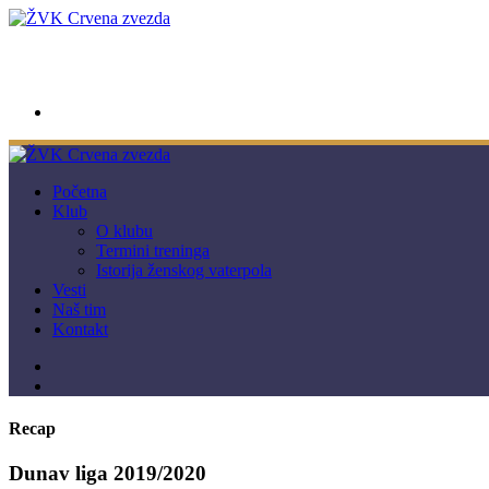
wwpc.redstar@gmail.com
Početna
Klub
O klubu
Termini treninga
Istorija ženskog vaterpola
Vesti
Naš tim
Kontakt
Recap
Dunav liga 2019/2020