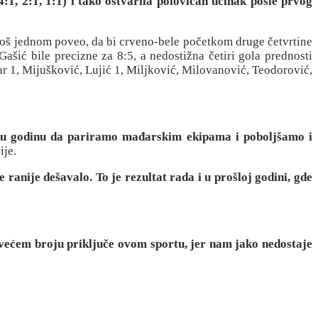
1, 2:1, 1:1) i tako ostvarila polovičan učinak posle prvog
 još jednom poveo, da bi crveno-bele početkom druge četvrtine
ašić bile precizne za 8:5, a nedostižna četiri gola prednosti
edar 1, Mijušković, Lujić 1, Miljković, Milovanović, Teodorović,
neku godinu da pariramo mađarskim ekipama i poboljšamo i
ije.
ranije dešavalo. To je rezultat rada i u prošloj godini, gde
 većem broju priključe ovom sportu, jer nam jako nedostaje