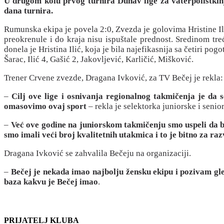
U drugom kolu prvog turnira Dunav lige za vaterpolistkinj
dana turnira.
Rumunska ekipa je povela 2:0, Zvezda je golovima Hristine Il
preokrenule i do kraja nisu ispuštale prednost. Sredinom tre
donela je Hristina Ilić, koja je bila najefikasnija sa četiri p
Šarac, Ilić 4, Gašić 2, Jakovljević, Karličić, Mišković.
Trener Crvene zvezde, Dragana Ivković, za TV Bečej je rekla:
–
Cilj ove lige i osnivanja regionalnog takmičenja je d
omasovimo ovaj sport
– rekla je selektorka juniorske i senio
–
Već ove godine na juniorskom takmičenju smo uspeli da bud
smo imali veći broj kvalitetnih utakmica i to je bitno za raz
Dragana Ivković se zahvalila Bečeju na organizaciji.
–
Bečej je nekada imao najbolju žensku ekipu i pozivam gle
baza kakvu je Bečej imao
.
PRIJATELJ KLUBA