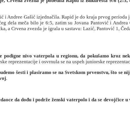
e, Crvena zvezda je pobedila Rapid iz Bukurešta 9:6 (2:3, 4:
ić i Andree Gašić izjednačila. Rapid je do kraja prvog perioda
ćeg dela meča bilo je 6:5, zatim su Jovana Pantović i Andrea G
ogotka, a Crvena zvezda je igrala u sastavu: Lazić, Pantović 1, Č
a se podigne nivo vaterpola u regionu, da pokušamo kroz 
rske reprezentacije i osvrnula se na uspeh juniorske reprezentac
emo šesti i plasiramo se na Svetskom prvenstvu, što se nije 
voj
.
daoce da dođu i podrže ženski vaterpolo i da se devojčice u