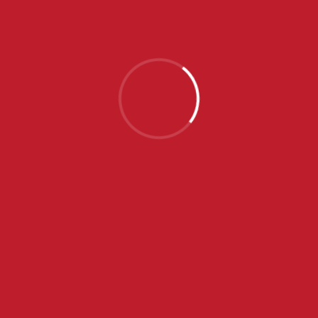
mo da nismo isti nivo. Nismo imale kontrolu u
e rezultiralo lakim golovima a zatim i pad
liku nisam očekivala i verujem da možemo mnogo
ta, trenirali zajedno. Neće biti lako i mislim da
 Sigurna sam da će već protiv Francuske to biti
0:8, 0:10)
jić, Mišković, Kaplarević, Mandić 2, Vuković, Ilić 1,
vković.
z 3, Vivas 3, Gonzales 5, Baril 2, Karasko, Ariza 3,
ener: Oka.