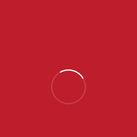
NAJNOVIJE VESTI
SRPSKE JUNIORKE OTPUTOVALE U PORTUGAL NA
EP, NA SPISKU SEDAM IGRAČICA ZVEZDE
JUL 31, 2026