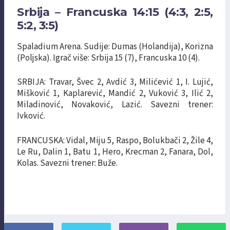
Srbija – Francuska 14:15 (4:3, 2:5,
5:2, 3:5)
Spaladium Arena. Sudije: Dumas (Holandija), Korizna
(Poljska). Igrač više: Srbija 15 (7), Francuska 10 (4).
SRBIJA: Travar, Švec 2, Avdić 3, Milićević 1, I. Lujić,
Mišković 1, Kaplarević, Mandić 2, Vuković 3, Ilić 2,
Miladinović, Novaković, Lazić. Savezni trener:
Ivković.
FRANCUSKA: Vidal, Miju 5, Raspo, Bolukbači 2, Žile 4,
Le Ru, Dalin 1, Batu 1, Hero, Krecman 2, Fanara, Dol,
Kolas. Savezni trener: Buže.