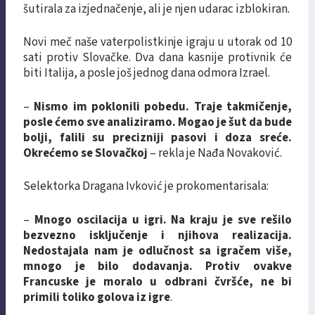
šutirala za izjednačenje, ali je njen udarac izblokiran.
Novi meč naše vaterpolistkinje igraju u utorak od 10
sati protiv Slovačke. Dva dana kasnije protivnik će
biti Italija, a posle još jednog dana odmora Izrael.
–
Nismo im poklonili pobedu. Traje takmičenje,
posle ćemo sve analiziramo. Mogao je šut da bude
bolji, falili su precizniji pasovi i doza sreće.
Okrećemo se Slovačkoj
– rekla je Nađa Novaković.
Selektorka Dragana Ivković je prokomentarisala:
–
Mnogo oscilacija u igri. Na kraju je sve rešilo
bezvezno isključenje i njihova realizacija.
Nedostajala nam je odlučnost sa igračem više,
mnogo je bilo dodavanja. Protiv ovakve
Francuske je moralo u odbrani čvršće, ne bi
primili toliko golova iz igre
.