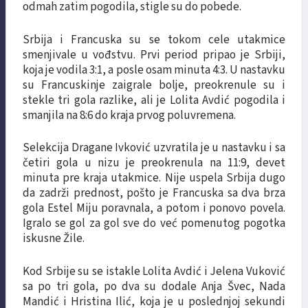
odmah zatim pogodila, stigle su do pobede.
Srbija i Francuska su se tokom cele utakmice
smenjivale u vođstvu. Prvi period pripao je Srbiji,
koja je vodila 3:1, a posle osam minuta 4:3. U nastavku
su Francuskinje zaigrale bolje, preokrenule su i
stekle tri gola razlike, ali je Lolita Avdić pogodila i
smanjila na 8:6 do kraja prvog poluvremena.
Selekcija Dragane Ivković uzvratila je u nastavku i sa
četiri gola u nizu je preokrenula na 11:9, devet
minuta pre kraja utakmice. Nije uspela Srbija dugo
da zadrži prednost, pošto je Francuska sa dva brza
gola Estel Miju poravnala, a potom i ponovo povela.
Igralo se gol za gol sve do već pomenutog pogotka
iskusne Žile.
Kod Srbije su se istakle Lolita Avdić i Jelena Vuković
sa po tri gola, po dva su dodale Anja Švec, Nada
Mandić i Hristina Ilić, koja je u poslednjoj sekundi