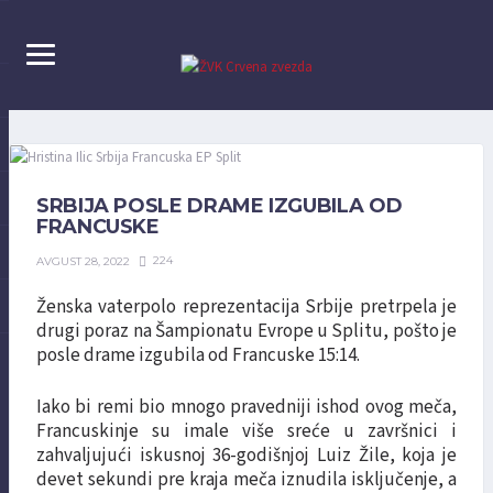
SRBIJA POSLE DRAME IZGUBILA OD
FRANCUSKE
224
AVGUST 28, 2022
Ženska vaterpolo reprezentacija Srbije pretrpela je
drugi poraz na Šampionatu Evrope u Splitu, pošto je
posle drame izgubila od Francuske 15:14.
Iako bi remi bio mnogo pravedniji ishod ovog meča,
Francuskinje su imale više sreće u završnici i
zahvaljujući iskusnoj 36-godišnjoj Luiz Žile, koja je
devet sekundi pre kraja meča iznudila isključenje, a