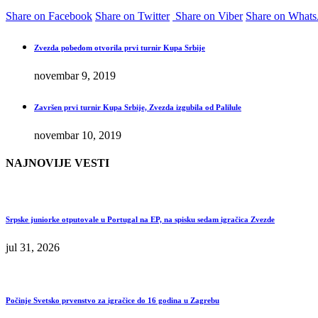
Share on Facebook
Share on Twitter
Share on Viber
Share on What
Zvezda pobedom otvorila prvi turnir Kupa Srbije
novembar 9, 2019
Završen prvi turnir Kupa Srbije, Zvezda izgubila od Palilule
novembar 10, 2019
NAJNOVIJE VESTI
Srpske juniorke otputovale u Portugal na EP, na spisku sedam igračica Zvezde
jul 31, 2026
Počinje Svetsko prvenstvo za igračice do 16 godina u Zagrebu