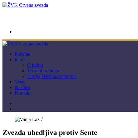
wwpc.redstar@gmail.com
Početna
Klub
O klubu
Termini treninga
Istorija ženskog vaterpola
Vesti
Naš tim
Kontakt
Zvezda ubedljiva protiv Sente