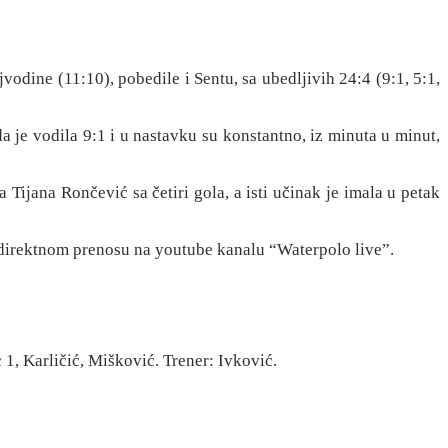
odine (11:10), pobedile i Sentu, sa ubedljivih 24:4 (9:1, 5:1,
 je vodila 9:1 i u nastavku su konstantno, iz minuta u minut,
Tijana Rončević sa četiri gola, a isti učinak je imala u petak
 u direktnom prenosu na youtube kanalu “Waterpolo live”.
1, Karličić, Mišković. Trener: Ivković.