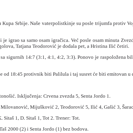
upa Srbije. Naše vaterpolistkinje su posle trijumfa protiv Vojv
i je igrao sa samo osam igračica. Već posle osam minuta Zvezda
golova, Tatjana Teodorović je dodala pet, a Hristina Ilić četiri.
sigurnih 14:7 (3:1, 4:1, 4:2, 3:3). Ponovo je raspoložena bila 
 od 18:45 protivnik biti Palilula i taj susret će biti emitovan
onošić. Isključenja: Crvena zvezda 5, Senta Jordo 1.
lovanović, Mijušković 2, Teodorović 5, Ilić 4, Gašić 3, Šarac 
taš 1, D. Sitaš 1, Tot 2. Trener: Tot.
 Taš 2000 (2) i Senta Jordo (1) bez bodova.