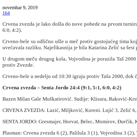
novembar 9, 2019
164
Crvena zvezda je lako došla do nove pobede na prvom turniru K
6:0, 4:2).
Crveno-bele su odlično ušle u meč protiv gostojućeg tima koj
uvećavala razliku. Najefikasnija je bila Katarina Zelić sa šest 
U drugom meču drugog kola, Vojvodina je porazila Taš 2000 sa 
protiv Zvezde.
Crveno-bele u nedelju od 10:30 igraju protiv Taša 2000, dok će
Crvena zvezda – Senta Jordo 24:4 (9:1, 5:1, 6:0, 4:2)
Bazen Milan Gale Muškatirović. Sudije: Klisura, Raković-Krst
CRVENA ZVEZDA: Lazić, Miljković, Koreni. Lujić 3, Zelić 6, Mi
SENTA JORDO: Gresmajer, Horvat, Belec, Momirov, Đurčik, K. Si
Plasman: Crvena zvezda 6 (2), Palilula 3 (1), Vojvodina 3 (2),