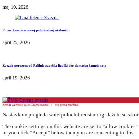
maj 10, 2026
Poraz Zvezde u prvoj polufinalnoj utakmici
april 25, 2026
Zvezda porazom od Palilule završila ligaški deo domaćeg šampionata
april 19, 2026
Ženski vaterpolo klub Crvena zvezda | Sva prava zadržana.
Nastavkom pregleda waterpoloclubredstar.org slažete se s kor
The cookie settings on this website are set to "allow cookies
or you click "Accept" below then you are consenting to this.