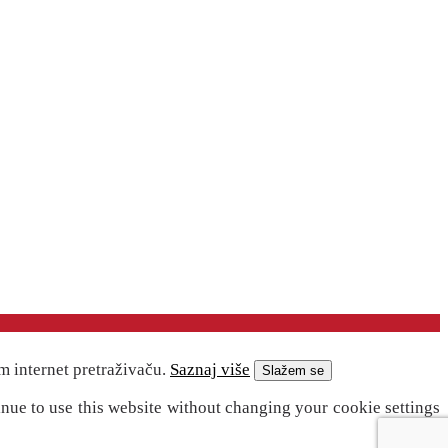
m internet pretraživaču.
Saznaj više
Slažem se
inue to use this website without changing your cookie settings