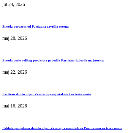
jul 24, 2026
Zvezda porazom od Partizana završila sezonu
maj 28, 2026
Zvezda posle velikog preokreta pobedila Partizan i izborila majstoricu
maj 22, 2026
Partizan slomio otpor Zvezde u prvoj utakmici za treće mesto
maj 16, 2026
Palilula još jednom slomila otpor Zvezde, crveno-bele sa Partizanom za treće mesto