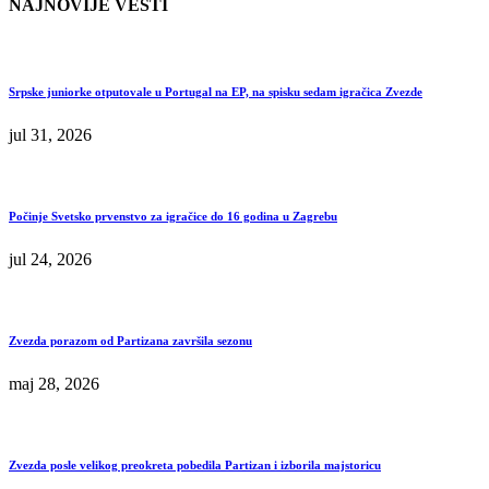
NAJNOVIJE VESTI
Srpske juniorke otputovale u Portugal na EP, na spisku sedam igračica Zvezde
jul 31, 2026
Počinje Svetsko prvenstvo za igračice do 16 godina u Zagrebu
jul 24, 2026
Zvezda porazom od Partizana završila sezonu
maj 28, 2026
Zvezda posle velikog preokreta pobedila Partizan i izborila majstoricu