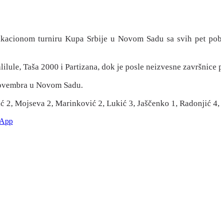
fikacionom turniru Kupa Srbije u Novom Sadu sa svih pet pobe
alilule, Taša 2000 i Partizana, dok je posle neizvesne završnice
 novembra u Novom Sadu.
vić 2, Mojseva 2, Marinković 2, Lukić 3, Jaščenko 1, Radonjić 
sApp