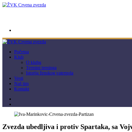
wwpc.redstar@gmail.com
Početna
Klub
O klubu
Termini treninga
Istorija ženskog vaterpola
Vesti
Naš tim
Kontakt
Zvezda ubedljiva i protiv Spartaka, sa Voj