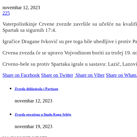
novembar 12, 2023
225
Vaterpolistkinje Crvene zvezde završile su učešće na kvali
Spartak sa sigurnih 17:4.
Igračice Dragane Ivković su pre toga bile ubedljive i protiv P
Crvena zvezda će se upravo Vojvodinom boriti za trofej 19.
Crveno-bele su protiv Spartaka igrale u sastavu: Lazić, Lazo
Share on Facebook
Share on Twitter
Share on Viber
Share on What
Zvezda deklasirala i Partizan
novembar 12, 2023
Zvezda poražena u finalu Kupa Srbije
novembar 19, 2023