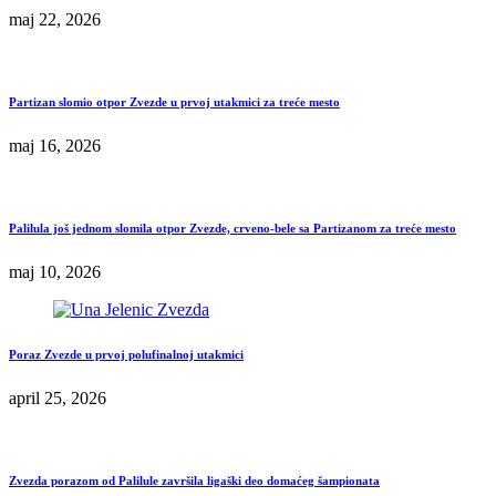
maj 22, 2026
Partizan slomio otpor Zvezde u prvoj utakmici za treće mesto
maj 16, 2026
Palilula još jednom slomila otpor Zvezde, crveno-bele sa Partizanom za treće mesto
maj 10, 2026
Poraz Zvezde u prvoj polufinalnoj utakmici
april 25, 2026
Zvezda porazom od Palilule završila ligaški deo domaćeg šampionata