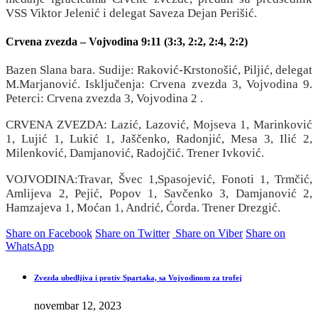
VSS Viktor Jelenić i delegat Saveza Dejan Perišić.
Crvena zvezda – Vojvodina 9:11 (3:3, 2:2, 2:4, 2:2)
Bazen Slana bara. Sudije: Raković-Krstonošić, Piljić, delegat
M.Marjanović. Isključenja: Crvena zvezda 3, Vojvodina 9.
Peterci: Crvena zvezda 3, Vojvodina 2 .
CRVENA ZVEZDA: Lazić, Lazović, Mojseva 1, Marinković
1, Lujić 1, Lukić 1, Jaščenko, Radonjić, Mesa 3, Ilić 2,
Milenković, Damjanović, Radojčić. Trener Ivković.
VOJVODINA:Travar, Švec 1,Spasojević, Fonoti 1, Trmčić,
Amlijeva 2, Pejić, Popov 1, Savčenko 3, Damjanović 2,
Hamzajeva 1, Moćan 1, Andrić, Ćorda. Trener Drezgić.
Share on Facebook
Share on Twitter
Share on Viber
Share on
WhatsApp
Zvezda ubedljiva i protiv Spartaka, sa Vojvodinom za trofej
novembar 12, 2023