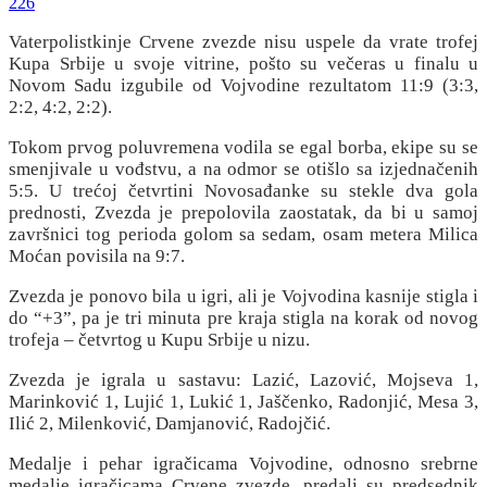
226
Vaterpolistkinje Crvene zvezde nisu uspele da vrate trofej
Kupa Srbije u svoje vitrine, pošto su večeras u finalu u
Novom Sadu izgubile od Vojvodine rezultatom 11:9 (3:3,
2:2, 4:2, 2:2).
Tokom prvog poluvremena vodila se egal borba, ekipe su se
smenjivale u vođstvu, a na odmor se otišlo sa izjednačenih
5:5. U trećoj četvrtini Novosađanke su stekle dva gola
prednosti, Zvezda je prepolovila zaostatak, da bi u samoj
završnici tog perioda golom sa sedam, osam metera Milica
Moćan povisila na 9:7.
Zvezda je ponovo bila u igri, ali je Vojvodina kasnije stigla i
do “+3”, pa je tri minuta pre kraja stigla na korak od novog
trofeja – četvrtog u Kupu Srbije u nizu.
Zvezda je igrala u sastavu: Lazić, Lazović, Mojseva 1,
Marinković 1, Lujić 1, Lukić 1, Jaščenko, Radonjić, Mesa 3,
Ilić 2, Milenković, Damjanović, Radojčić.
Medalje i pehar igračicama Vojvodine, odnosno srebrne
medalje igračicama Crvene zvezde, predali su predsednik