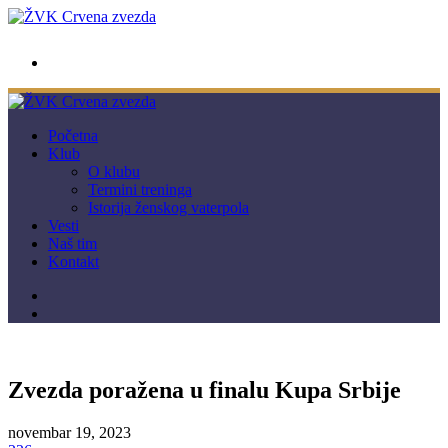
wwpc.redstar@gmail.com
Početna
Klub
O klubu
Termini treninga
Istorija ženskog vaterpola
Vesti
Naš tim
Kontakt
Zvezda poražena u finalu Kupa Srbije
novembar 19, 2023