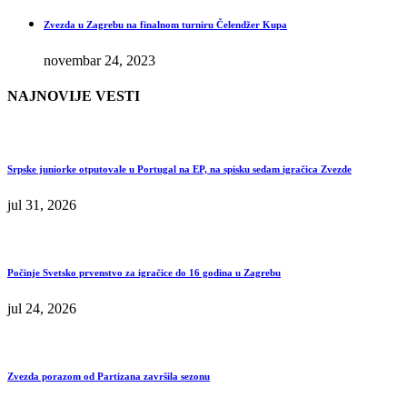
Zvezda u Zagrebu na finalnom turniru Čelendžer Kupa
novembar 24, 2023
NAJNOVIJE VESTI
Srpske juniorke otputovale u Portugal na EP, na spisku sedam igračica Zvezde
jul 31, 2026
Počinje Svetsko prvenstvo za igračice do 16 godina u Zagrebu
jul 24, 2026
Zvezda porazom od Partizana završila sezonu