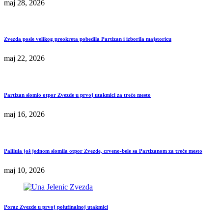
maj 28, 2026
Zvezda posle velikog preokreta pobedila Partizan i izborila majstoricu
maj 22, 2026
Partizan slomio otpor Zvezde u prvoj utakmici za treće mesto
maj 16, 2026
Palilula još jednom slomila otpor Zvezde, crveno-bele sa Partizanom za treće mesto
maj 10, 2026
Poraz Zvezde u prvoj polufinalnoj utakmici