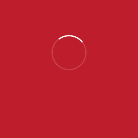
NAJNOVIJE VESTI
SRPSKE JUNIORKE OTPUTOVALE U PORTUGAL NA
EP, NA SPISKU SEDAM IGRAČICA ZVEZDE
JUL 31, 2026
POČINJE SVETSKO PRVENSTVO ZA IGRAČICE DO 16
GODINA U ZAGREBU
JUL 24, 2026
ZVEZDA PORAZOM OD PARTIZANA ZAVRŠILA
SEZONU
MAJ 28, 2026
ZVEZDA POSLE VELIKOG PREOKRETA POBEDILA