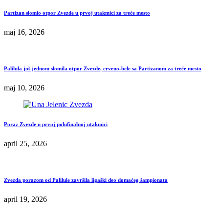
Partizan slomio otpor Zvezde u prvoj utakmici za treće mesto
maj 16, 2026
Palilula još jednom slomila otpor Zvezde, crveno-bele sa Partizanom za treće mesto
maj 10, 2026
Poraz Zvezde u prvoj polufinalnoj utakmici
april 25, 2026
Zvezda porazom od Palilule završila ligaški deo domaćeg šampionata
april 19, 2026