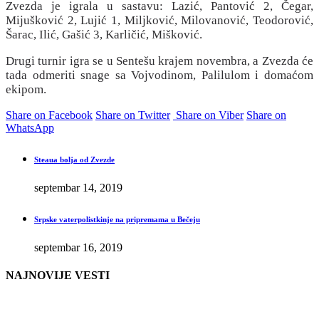
Zvezda je igrala u sastavu: Lazić, Pantović 2, Čegar,
Mijušković 2, Lujić 1, Miljković, Milovanović, Teodorović,
Šarac, Ilić, Gašić 3, Karličić, Mišković.
Drugi turnir igra se u Sentešu krajem novembra, a Zvezda će
tada odmeriti snage sa Vojvodinom, Palilulom i domaćom
ekipom.
Share on Facebook
Share on Twitter
Share on Viber
Share on
WhatsApp
Steaua bolja od Zvezde
septembar 14, 2019
Srpske vaterpolistkinje na pripremama u Bečeju
septembar 16, 2019
NAJNOVIJE VESTI