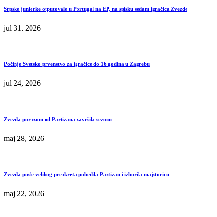
Srpske juniorke otputovale u Portugal na EP, na spisku sedam igračica Zvezde
jul 31, 2026
Počinje Svetsko prvenstvo za igračice do 16 godina u Zagrebu
jul 24, 2026
Zvezda porazom od Partizana završila sezonu
maj 28, 2026
Zvezda posle velikog preokreta pobedila Partizan i izborila majstoricu
maj 22, 2026