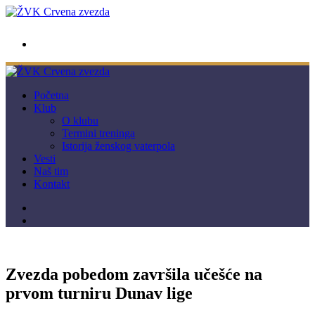
wwpc.redstar@gmail.com
Početna
Klub
O klubu
Termini treninga
Istorija ženskog vaterpola
Vesti
Naš tim
Kontakt
Zvezda pobedom završila učešće na
prvom turniru Dunav lige