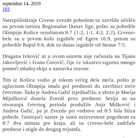
septembar 14, 2019
181
Vaterpolistkinje Crvene zvezde pobedom su završile učešće
na prvom turniru Regionalne Dunav lige, pošto su pobedile
Olimpiju Košice rezultatom 8:7 (1:2, 1:1, 4:2, 2:2). Crveno-
bele su u prvom kolu izgubile od Egera 16:9, potom su
pobedile Rapid 9:6, dok su danas izgubile od Steaue 7:5.
Dragana Ivković ni u ovom susretu nije računala na Tijanu
Jakovljević i Ivanu Ćorović, čije će iskustvo sigurno mnogo
pomoći mladoj ekipi u nastavku sezone.
Tim iz Košica vodio je tokom većeg dela meča, pošto je
uglavnom Olimpija imala gol prednosti do završnici treće
četvrtine. Tada je Andrea Gašić izjednačila, a ubrzo je Marija
Mijušković donela Zvezdi prvu prednost. Seriju su na
otvaranju četvrtog perioda produžile Anja Mišković i
Andrea Gašić, pa je Zvezda pri vođstvu od 8:5 bila blizu
pobede. Gostojući sastav je uneo neizvesnost pogotkom za
8:7 dva minuta pre kraja, ali su crveno-bele zadržale
prednost i stigle do drugog trijumfa.