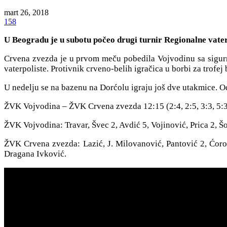
mart 26, 2018
158
U Beogradu je u subotu počeo drugi turnir Regionalne vater
Crvena zvezda je u prvom meču pobedila Vojvodinu sa sigurnih
vaterpoliste. Protivnik crveno-belih igračica u borbi za trofe
U nedelju se na bazenu na Dorćolu igraju još dve utakmice. Od
ŽVK Vojvodina – ŽVK Crvena zvezda 12:15 (2:4, 2:5, 3:3, 5:
ŽVK Vojvodina: Travar, Švec 2, Avdić 5, Vojinović, Prica 2, Š
ŽVK Crvena zvezda: Lazić, J. Milovanović, Pantović 2, Ćorovi
Dragana Ivković.