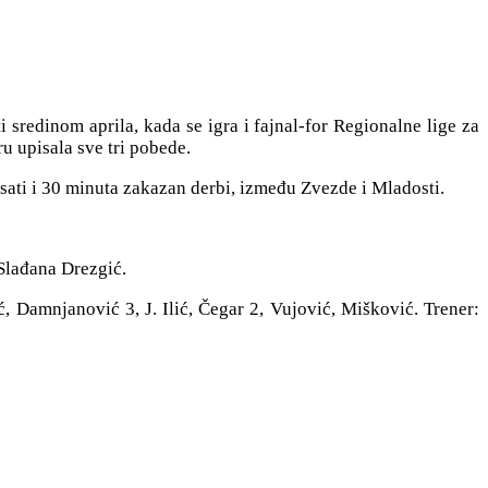
sredinom aprila, kada se igra i fajnal-for Regionalne lige za
ru upisala sve tri pobede.
sati i 30 minuta zakazan derbi, između Zvezde i Mladosti.
 Slađana Drezgić.
, Damnjanović 3, J. Ilić, Čegar 2, Vujović, Mišković. Trener: