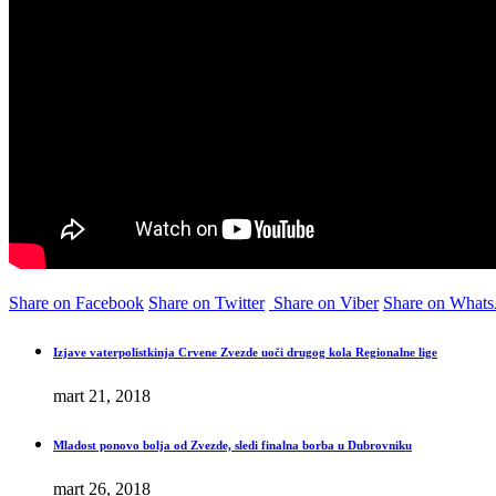
Share on Facebook
Share on Twitter
Share on Viber
Share on What
Izjave vaterpolistkinja Crvene Zvezde uoči drugog kola Regionalne lige
mart 21, 2018
Mladost ponovo bolja od Zvezde, sledi finalna borba u Dubrovniku
mart 26, 2018