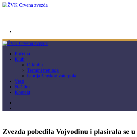
wwpc.redstar@gmail.com
Početna
Klub
O klubu
Termini treninga
Istorija ženskog vaterpola
Vesti
Naš tim
Kontakt
Zvezda pobedila Vojvodinu i plasirala se u 