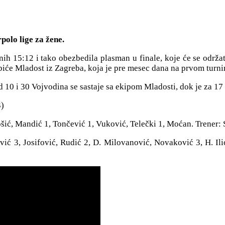
polo lige za žene.
 15:12 i tako obezbedila plasman u finale, koje će se održati 
j biće Mladost iz Zagreba, koja je pre mesec dana na prvom turni
 10 i 30 Vojvodina se sastaje sa ekipom Mladosti, dok je za 17 
3)
ošić, Mandić 1, Tončević 1, Vuković, Telečki 1, Moćan. Trener:
ć 3, Josifović, Rudić 2, D. Milovanović, Novaković 3, H. Ilić