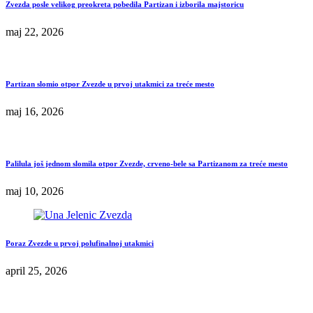
Zvezda posle velikog preokreta pobedila Partizan i izborila majstoricu
maj 22, 2026
Partizan slomio otpor Zvezde u prvoj utakmici za treće mesto
maj 16, 2026
Palilula još jednom slomila otpor Zvezde, crveno-bele sa Partizanom za treće mesto
maj 10, 2026
Poraz Zvezde u prvoj polufinalnoj utakmici
april 25, 2026