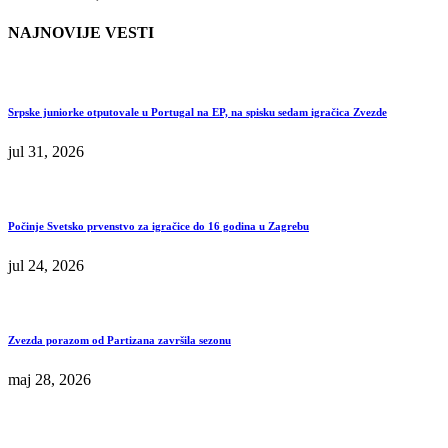
NAJNOVIJE VESTI
Srpske juniorke otputovale u Portugal na EP, na spisku sedam igračica Zvezde
jul 31, 2026
Počinje Svetsko prvenstvo za igračice do 16 godina u Zagrebu
jul 24, 2026
Zvezda porazom od Partizana završila sezonu
maj 28, 2026