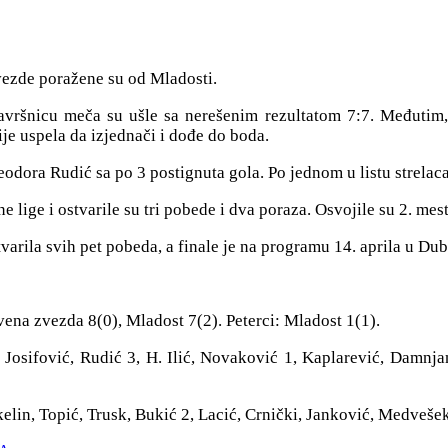
vezde poražene su od Mladosti.
avršnicu meča su ušle sa nerešenim rezultatom 7:7. Međutim, 
ije uspela da izjednači i dođe do boda.
eodora Rudić sa po 3 postignuta gola. Po jednom u listu strela
ige i ostvarile su tri pobede i dva poraza. Osvojile su 2. mesto 
tvarila svih pet pobeda, a finale je na programu 14. aprila u Du
ena zvezda 8(0), Mladost 7(2). Peterci: Mladost 1(1).
sifović, Rudić 3, H. Ilić, Novaković 1, Kaplarević, Damnjanov
lin, Topić, Trusk, Bukić 2, Lacić, Crnički, Janković, Medvešek