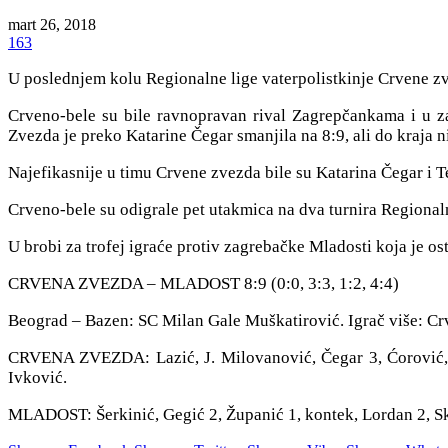
mart 26, 2018
163
U poslednjem kolu Regionalne lige vaterpolistkinje Crvene z
Crveno-bele su bile ravnopravan rival Zagrepčankama i u z
Zvezda je preko Katarine Čegar smanjila na 8:9, ali do kraja n
Najefikasnije u timu Crvene zvezda bile su Katarina Čegar i T
Crveno-bele su odigrale pet utakmica na dva turnira Regionalne l
U brobi za trofej igraće protiv zagrebačke Mladosti koja je os
CRVENA ZVEZDA – MLADOST 8:9 (0:0, 3:3, 1:2, 4:4)
Beograd – Bazen: SC Milan Gale Muškatirović. Igrač više: Crv
CRVENA ZVEZDA: Lazić, J. Milovanović, Čegar 3, Ćorović, Jo
Ivković.
MLADOST: Šerkinić, Gegić 2, Županić 1, kontek, Lordan 2, Ske