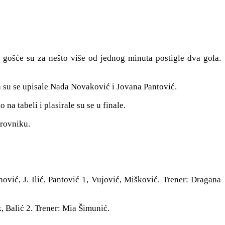
gošće su za nešto više od jednog minuta postigle dva gola.
ca su se upisale Nada Novaković i Jovana Pantović.
na tabeli i plasirale su se u finale.
brovniku.
ić, J. Ilić, Pantović 1, Vujović, Mišković. Trener: Dragana
, Balić 2. Trener: Mia Šimunić.