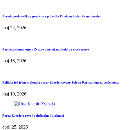
Zvezda posle velikog preokreta pobedila Partizan i izborila majstoricu
maj 22, 2026
Partizan slomio otpor Zvezde u prvoj utakmici za treće mesto
maj 16, 2026
Palilula još jednom slomila otpor Zvezde, crveno-bele sa Partizanom za treće mesto
maj 10, 2026
Poraz Zvezde u prvoj polufinalnoj utakmici
april 25, 2026