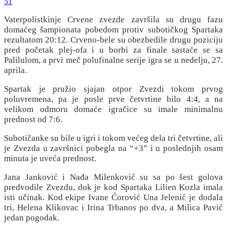
51
Vaterpolistkinje Crvene zvezde završila su drugu fazu
domaćeg šampionata pobedom protiv subotičkog Spartaka
rezultatom 20:12. Crveno-bele su obezbedile drugu poziciju
pred početak plej-ofa i u borbi za finale sastaće se sa
Palilulom, a prvi meč polufinalne serije igra se u nedelju, 27.
aprila.
Spartak je pružio sjajan otpor Zvezdi tokom prvog
poluvremena, pa je posle prve četvrtine bilo 4:4, a na
velikom odmoru domaće igračice su imale minimalnu
prednost od 7:6.
Subotičanke su bile u igri i tokom većeg dela tri četvrtine, ali
je Zvezda u završnici pobegla na “+3” i u poslednjih osam
minuta je uveća prednost.
Jana Janković i Nađa Milenković su sa po šest golova
predvodile Zvezdu, dok je kod Spartaka Lilien Kozla imala
isti učinak. Kod ekipe Ivane Ćorović Una Jelenić je dodala
tri, Helena Klikovac i Irina Trbanos po dva, a Milica Pavić
jedan pogodak.