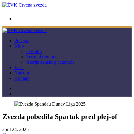
wwpc.redstar@gmail.com
Početna
Klub
O klubu
Termini treninga
Istorija ženskog vaterpola
Vesti
Naš tim
Kontakt
Zvezda pobedila Spartak pred plej-of
april 24, 2025