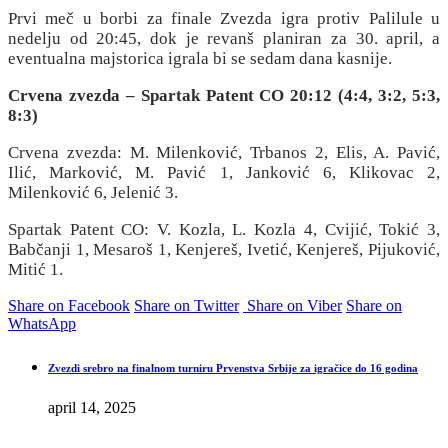
Prvi meč u borbi za finale Zvezda igra protiv Palilule u
nedelju od 20:45, dok je revanš planiran za 30. april, a
eventualna majstorica igrala bi se sedam dana kasnije.
Crvena zvezda – Spartak Patent CO 20:12 (4:4, 3:2, 5:3,
8:3)
Crvena zvezda: M. Milenković, Trbanos 2, Elis, A. Pavić,
Ilić, Marković, M. Pavić 1, Janković 6, Klikovac 2,
Milenković 6, Jelenić 3.
Spartak Patent CO: V. Kozla, L. Kozla 4, Cvijić, Tokić 3,
Babčanji 1, Mesaroš 1, Kenjereš, Ivetić, Kenjereš, Pijuković,
Mitić 1.
Share on Facebook
Share on Twitter
Share on Viber
Share on
WhatsApp
Zvezdi srebro na finalnom turniru Prvenstva Srbije za igračice do 16 godina
april 14, 2025