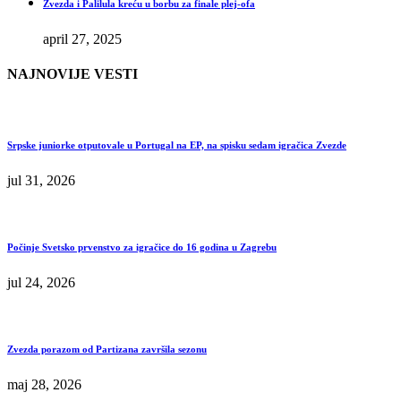
Zvezda i Palilula kreću u borbu za finale plej-ofa
april 27, 2025
NAJNOVIJE VESTI
Srpske juniorke otputovale u Portugal na EP, na spisku sedam igračica Zvezde
jul 31, 2026
Počinje Svetsko prvenstvo za igračice do 16 godina u Zagrebu
jul 24, 2026
Zvezda porazom od Partizana završila sezonu
maj 28, 2026