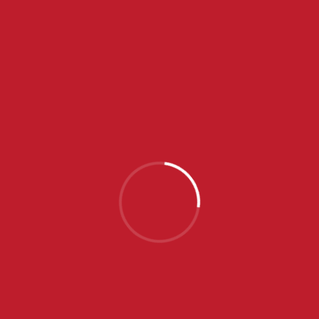
NAJNOVIJE VESTI
SRPSKE JUNIORKE OTPUTOVALE U PORTUGAL NA
EP, NA SPISKU SEDAM IGRAČICA ZVEZDE
JUL 31, 2026