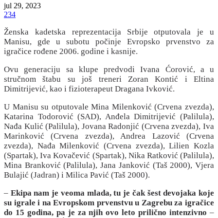
jul 29, 2023
234
Ženska kadetska reprezentacija Srbije otputovala je u
Manisu, gde u subotu počinje Evropsko prvenstvo za
igračice rođene 2006. godine i kasnije.
Ovu generaciju sa klupe predvodi Ivana Ćorović, a u
stručnom štabu su još treneri Zoran Kontić i Eltina
Dimitrijević, kao i fizioterapeut Dragana Ivković.
U Manisu su otputovale Mina Milenković (Crvena zvezda),
Katarina Todorović (SAD), Anđela Dimitrijević (Palilula),
Nađa Kulić (Palilula), Jovana Radonjić (Crvena zvezda), Iva
Marinković (Crvena zvezda), Andrea Lazović (Crvena
zvezda), Nađa Milenković (Crvena zvezda), Lilien Kozla
(Spartak), Iva Kovačević (Spartak), Nika Ratković (Palilula),
Mina Branković (Palilula), Jana Janković (Taš 2000), Vjera
Bulajić (Jadran) i Milica Pavić (Taš 2000).
–
Ekipa nam je veoma mlada, tu je čak šest devojaka koje
su igrale i na Evropskom prvenstvu u Zagrebu za igračice
do 15 godina, pa je za njih ovo leto prilično intenzivno
–