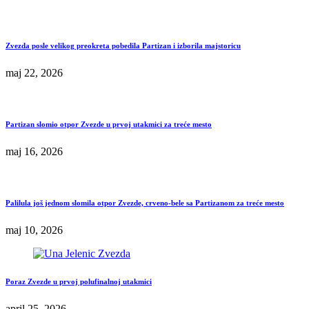
Zvezda posle velikog preokreta pobedila Partizan i izborila majstoricu
maj 22, 2026
Partizan slomio otpor Zvezde u prvoj utakmici za treće mesto
maj 16, 2026
Palilula još jednom slomila otpor Zvezde, crveno-bele sa Partizanom za treće mesto
maj 10, 2026
Poraz Zvezde u prvoj polufinalnoj utakmici
april 25, 2026