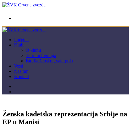
wwpc.redstar@gmail.com
Početna
Klub
O klubu
Termini treninga
Istorija ženskog vaterpola
Vesti
Naš tim
Kontakt
Ženska kadetska reprezentacija Srbije na
EP u Manisi