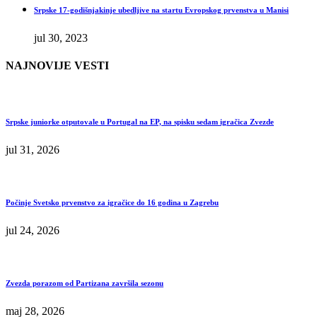
Srpske 17-godišnjakinje ubedljive na startu Evropskog prvenstva u Manisi
jul 30, 2023
NAJNOVIJE VESTI
Srpske juniorke otputovale u Portugal na EP, na spisku sedam igračica Zvezde
jul 31, 2026
Počinje Svetsko prvenstvo za igračice do 16 godina u Zagrebu
jul 24, 2026
Zvezda porazom od Partizana završila sezonu
maj 28, 2026