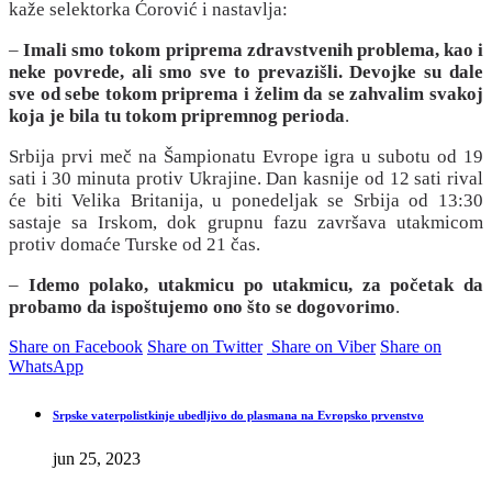
kaže selektorka Ćorović i nastavlja:
–
Imali smo tokom priprema zdravstvenih problema, kao i
neke povrede, ali smo sve to prevazišli. Devojke su dale
sve od sebe tokom priprema i želim da se zahvalim svakoj
koja je bila tu tokom pripremnog perioda
.
Srbija prvi meč na Šampionatu Evrope igra u subotu od 19
sati i 30 minuta protiv Ukrajine. Dan kasnije od 12 sati rival
će biti Velika Britanija, u ponedeljak se Srbija od 13:30
sastaje sa Irskom, dok grupnu fazu završava utakmicom
protiv domaće Turske od 21 čas.
–
Idemo polako, utakmicu po utakmicu, za početak da
probamo da ispoštujemo ono što se dogovorimo
.
Share on Facebook
Share on Twitter
Share on Viber
Share on
WhatsApp
Srpske vaterpolistkinje ubedljivo do plasmana na Evropsko prvenstvo
jun 25, 2023