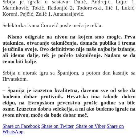
Srbija je igrala u sastavu: Dulić, Andrejić, Lujić 1,
Marinković, Tokić, Radonjić 2, Todorovski, Ilić 1, Lukić,
Koreni, Pejčić, Zelić 1, Antanasijević.
Selektorka Ivana Ćorović posle meča je rekla:
–
Nismo odigrale na nivou na kojem smo mogle. Prva
utakmica, otvaranje takmičenja, domaća publika i trema
je učinila svoje. Ovo definitivno nije naše najbolje izdanje,
ali idemo dalje, tek je počelo takmičenje. Nadam se da
ćemo biti bolje
.
Srbija u utorak igra sa Španijom, a potom dan kasnije sa
Hrvatskom.
–
Španija je izuzetno kvalitetna, daćemo sve od sebe da
budemo dobar protivnik. Hrvatska ima takođe dobru
ekipu, na Evropskom prvenstvu prošle godine su bile
osme. Izuzetno dobra selekcija, a mi ako budemo igrale na
svom nivou, može da bude dobar meč.
Share on Facebook
Share on Twitter
Share on Viber
Share on
WhatsApp