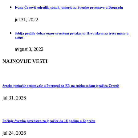
Ivana Ćorović odredila spisak juniorki za Svetsko prvenstvo u Beogradu
jul 31, 2022
Srbija pružila dobar otpor svetskom prvaku, sa Hrvatskom za treće mesto u
grupi
avgust 3, 2022
NAJNOVIJE VESTI
Srpske juniorke otputovale u Portugal na EP, na spisku sedam igračica Zvezde
jul 31, 2026
Počinje Svetsko prvenstvo za igračice do 16 godina u Zagrebu
jul 24, 2026