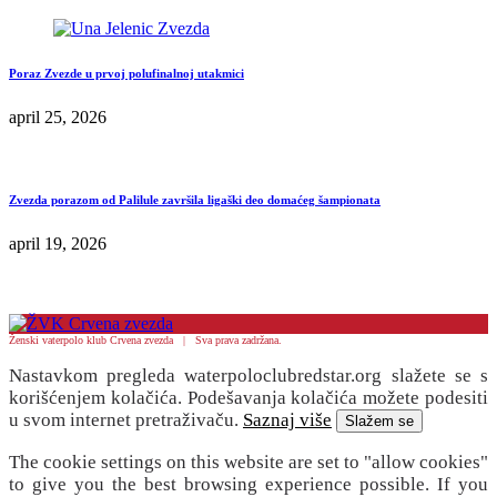
Poraz Zvezde u prvoj polufinalnoj utakmici
april 25, 2026
Zvezda porazom od Palilule završila ligaški deo domaćeg šampionata
april 19, 2026
Ženski vaterpolo klub Crvena zvezda | Sva prava zadržana.
Nastavkom pregleda waterpoloclubredstar.org slažete se s
korišćenjem kolačića. Podešavanja kolačića možete podesiti
u svom internet pretraživaču.
Saznaj više
Slažem se
The cookie settings on this website are set to "allow cookies"
to give you the best browsing experience possible. If you