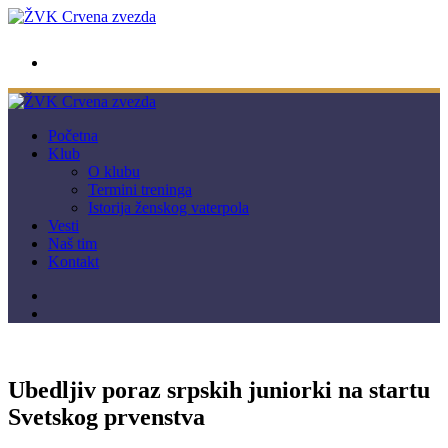
wwpc.redstar@gmail.com
Početna
Klub
O klubu
Termini treninga
Istorija ženskog vaterpola
Vesti
Naš tim
Kontakt
Ubedljiv poraz srpskih juniorki na startu
Svetskog prvenstva