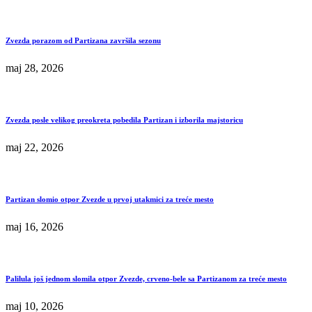
Zvezda porazom od Partizana završila sezonu
maj 28, 2026
Zvezda posle velikog preokreta pobedila Partizan i izborila majstoricu
maj 22, 2026
Partizan slomio otpor Zvezde u prvoj utakmici za treće mesto
maj 16, 2026
Palilula još jednom slomila otpor Zvezde, crveno-bele sa Partizanom za treće mesto
maj 10, 2026