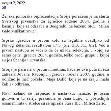
avgust 2, 2022
58
Ženska juniorska reprezentacija Srbije poražena je na startu
Svetskog prvenstva za igračice rođene 2004. godine i
kasnije, koje se održava u Beogradu, na bazenu SRC “Milan
Gale Muškatirović”.
Srpske igračice u prvom kolu su izgubile ubedljivo od
Novog Zelanda, rezultatom 17:5 (5:2, 3:0, 3:1, 6:2). Već u
prvom nastupu se videlo da će mlada selekcija, u kojoj su
samo četiri igračice 2004. godište, teško proći grupu u kojoj
su još Španija i Hrvatska.
Srbija je parirala u prvim minutima, kada je dva puta mrežu
zatresla Jovana Radonjić, igračica rođena 2007. godine, a
odlično je meč počela i Maja Dulić, koja je na kraju imala
čak 17 odbrana.
Novi Zeland se raspucao u nastavku, nanizao je osam
golova, a tu seriju prekinula je Jana Lujić. U poslednjih
osam minuta u strelce su se upisale Staša Ilić i Milica Zelić.