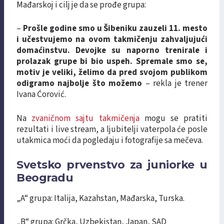
Mađarskoj i cilj je da se prođe grupa:
–
Prošle godine smo u Šibeniku zauzeli 11. mesto
i učestvujemo na ovom takmičenju zahvaljujući
domaćinstvu. Devojke su naporno trenirale i
prolazak grupe bi bio uspeh. Spremale smo se,
motiv je veliki, želimo da pred svojom publikom
odigramo najbolje što možemo
– rekla je trener
Ivana Ćorović.
Na
zvaničnom sajtu takmičenja
mogu se pratiti
rezultati i live stream, a ljubitelji vaterpola će posle
utakmica moći da pogledaju i fotografije sa mečeva.
Svetsko prvenstvo za juniorke u
Beogradu
„A“ grupa: Italija, Kazahstan, Mađarska, Turska.
„B“ grupa: Grčka, Uzbekistan, Japan, SAD