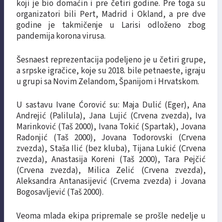
koji je bio domaćin i pre četiri godine. Pre toga su
organizatori bili Pert, Madrid i Okland, a pre dve
godine je takmičenje u Larisi odloženo zbog
pandemija korona virusa.
Šesnaest reprezentacija podeljeno je u četiri grupe,
a srpske igračice, koje su 2018. bile petnaeste, igraju
u grupi sa Novim Zelandom, Španijom i Hrvatskom.
U sastavu Ivane Ćorović su: Maja Dulić (Eger), Ana
Andrejić (Palilula), Jana Lujić (Crvena zvezda), Iva
Marinković (Taš 2000), Ivana Tokić (Spartak), Jovana
Radonjić (Taš 2000), Jovana Todorovski (Crvena
zvezda), Staša Ilić (bez kluba), Tijana Lukić (Crvena
zvezda), Anastasija Koreni (Taš 2000), Tara Pejčić
(Crvena zvezda), Milica Zelić (Crvena zvezda),
Aleksandra Antanasijević (Crvema zvezda) i Jovana
Bogosavljević (Taš 2000).
Veoma mlada ekipa pripremale se prošle nedelje u