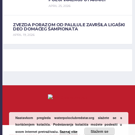
APRIL 25, 2026
ZVEZDA PORAZOM OD PALILULE ZAVRŠILA LIGAŠKI
DEO DOMAĆEG ŠAMPIONATA
APRIL 19, 2026
Nastavkom pregleda waterpoloclubredstar.org slažete se s
korišćenjem kolačića. Podešavanja kolačića možete podesiti u
Slažem se
svom internet pretraživaču.
Saznaj više