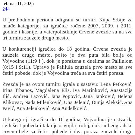
februar 11, 2025
244
U prethodnom periodu odigrani su turniri Kupa Srbije za
mlađe kategorije, za igračice rođene 2007, 2009. i 2011.
godine i kasnije, a vaterpolistkinje Crvene zvezde su na sva
tri turnira zauzele drugo mesto.
U konkurenciji igračica do 18 godina, Crvena zvezda je
zauzela drugo mesto, pošto je dva puta bila bolja od
Vojvodine (11:9 i ), dok je poražena u duelima sa Palilulom
(8:15 i 9:11). Upravo je Palilula zauzela prvo mesto sa sve
četiri pobede, dok je Vojvodina treća sa sva četiri poraza.
Zvezda je na ovom turniru igrala u sastavu: Lena Petković,
Irina Trbanos, Magdalena Elis, Iva Marinković, Anastazija
Ilić, Andrea Lazović, Jana Popović, Jana Janković, Helena
Klikovac, Nađa Milenković, Una Jelenić, Dunja Aleksić, Ana
Pavić, Ana Jelenković, Ana Anđelković.
U kategoriji igračica do 16 godina, Vojvodina je ostvarila
svih šest pobeda i tako je osvojila trofej, dok su beogradske
crveno-bele sa četiri pobede i dva poraza zauzele drugo