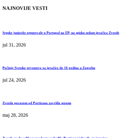
NAJNOVIJE VESTI
Srpske juniorke otputovale u Portugal na EP, na spisku sedam igračica Zvezde
jul 31, 2026
Počinje Svetsko prvenstvo za igračice do 16 godina u Zagrebu
jul 24, 2026
Zvezda porazom od Partizana završila sezonu
maj 28, 2026
Zvezda posle velikog preokreta pobedila Partizan i izborila majstoricu