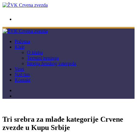
wwpc.redstar@gmail.com
Početna
Klub
O klubu
Termini treninga
Istorija ženskog vaterpola
Vesti
Naš tim
Kontakt
Tri srebra za mlađe kategorije Crvene
zvezde u Kupu Srbije