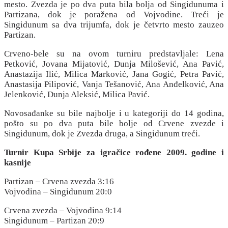
mesto. Zvezda je po dva puta bila bolja od Singidunuma i
Partizana, dok je poražena od Vojvodine. Treći je
Singidunum sa dva trijumfa, dok je četvrto mesto zauzeo
Partizan.
Crveno-bele su na ovom turniru predstavljale: Lena
Petković, Jovana Mijatović, Dunja Milošević, Ana Pavić,
Anastazija Ilić, Milica Marković, Jana Gogić, Petra Pavić,
Anastasija Pilipović, Vanja Tešanović, Ana Anđelković, Ana
Jelenković, Dunja Aleksić, Milica Pavić.
Novosađanke su bile najbolje i u kategoriji do 14 godina,
pošto su po dva puta bile bolje od Crvene zvezde i
Singidunum, dok je Zvezda druga, a Singidunum treći.
Turnir Kupa Srbije za igračice rođene 2009. godine i
kasnije
Partizan – Crvena zvezda 3:16
Vojvodina – Singidunum 20:0
Crvena zvezda – Vojvodina 9:14
Singidunum – Partizan 20:9