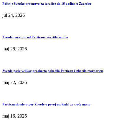
Počinje Svetsko prvenstvo za igračice do 16 godina u Zagrebu
jul 24, 2026
Zvezda porazom od Partizana završila sezonu
maj 28, 2026
Zvezda posle velikog preokreta pobedila Partizan i izborila majstoricu
maj 22, 2026
Partizan slomio otpor Zvezde u prvoj utakmici za treće mesto
maj 16, 2026