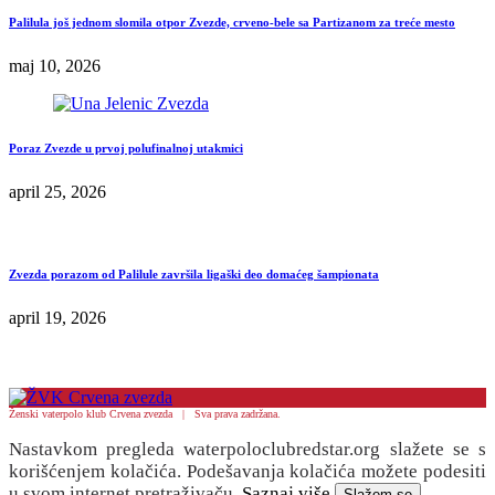
Palilula još jednom slomila otpor Zvezde, crveno-bele sa Partizanom za treće mesto
maj 10, 2026
Poraz Zvezde u prvoj polufinalnoj utakmici
april 25, 2026
Zvezda porazom od Palilule završila ligaški deo domaćeg šampionata
april 19, 2026
Ženski vaterpolo klub Crvena zvezda | Sva prava zadržana.
Nastavkom pregleda waterpoloclubredstar.org slažete se s
korišćenjem kolačića. Podešavanja kolačića možete podesiti
u svom internet pretraživaču.
Saznaj više
Slažem se