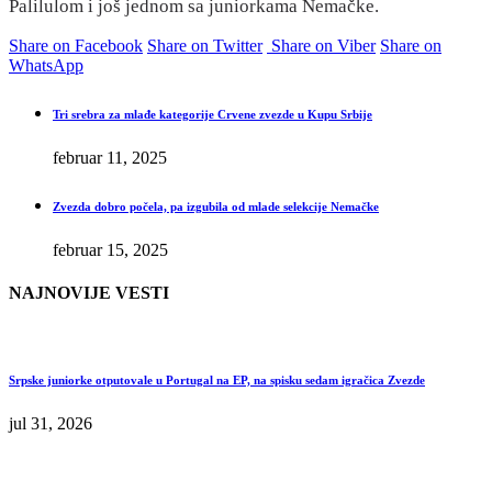
Palilulom i još jednom sa juniorkama Nemačke.
Share on Facebook
Share on Twitter
Share on Viber
Share on
WhatsApp
Tri srebra za mlađe kategorije Crvene zvezde u Kupu Srbije
februar 11, 2025
Zvezda dobro počela, pa izgubila od mlade selekcije Nemačke
februar 15, 2025
NAJNOVIJE VESTI
Srpske juniorke otputovale u Portugal na EP, na spisku sedam igračica Zvezde
jul 31, 2026