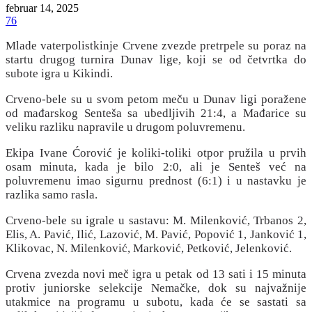
februar 14, 2025
76
Mlade vaterpolistkinje Crvene zvezde pretrpele su poraz na
startu drugog turnira Dunav lige, koji se od četvrtka do
subote igra u Kikindi.
Crveno-bele su u svom petom meču u Dunav ligi poražene
od mađarskog Senteša sa ubedljivih 21:4, a Mađarice su
veliku razliku napravile u drugom poluvremenu.
Ekipa Ivane Ćorović je koliki-toliki otpor pružila u prvih
osam minuta, kada je bilo 2:0, ali je Senteš već na
poluvremenu imao sigurnu prednost (6:1) i u nastavku je
razlika samo rasla.
Crveno-bele su igrale u sastavu: M. Milenković, Trbanos 2,
Elis, A. Pavić, Ilić, Lazović, M. Pavić, Popović 1, Janković 1,
Klikovac, N. Milenković, Marković, Petković, Jelenković.
Crvena zvezda novi meč igra u petak od 13 sati i 15 minuta
protiv juniorske selekcije Nemačke, dok su najvažnije
utakmice na programu u subotu, kada će se sastati sa