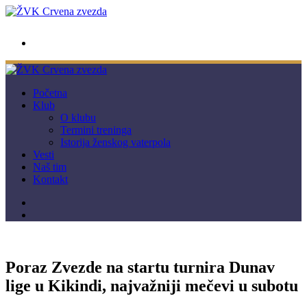
wwpc.redstar@gmail.com
Početna
Klub
O klubu
Termini treninga
Istorija ženskog vaterpola
Vesti
Naš tim
Kontakt
Poraz Zvezde na startu turnira Dunav
lige u Kikindi, najvažniji mečevi u subotu