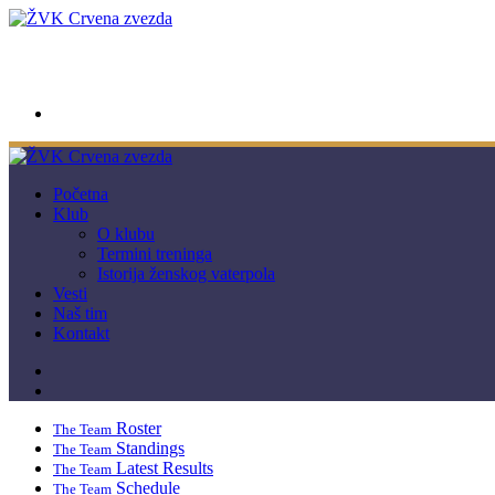
wwpc.redstar@gmail.com
Početna
Klub
O klubu
Termini treninga
Istorija ženskog vaterpola
Vesti
Naš tim
Kontakt
Roster
The Team
Standings
The Team
Latest Results
The Team
Schedule
The Team