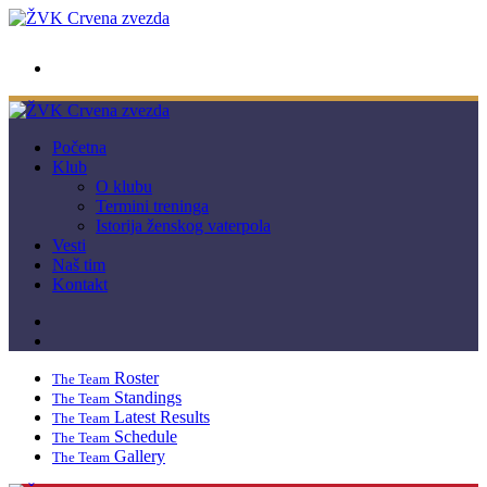
wwpc.redstar@gmail.com
Početna
Klub
O klubu
Termini treninga
Istorija ženskog vaterpola
Vesti
Naš tim
Kontakt
Roster
The Team
Standings
The Team
Latest Results
The Team
Schedule
The Team
Gallery
The Team