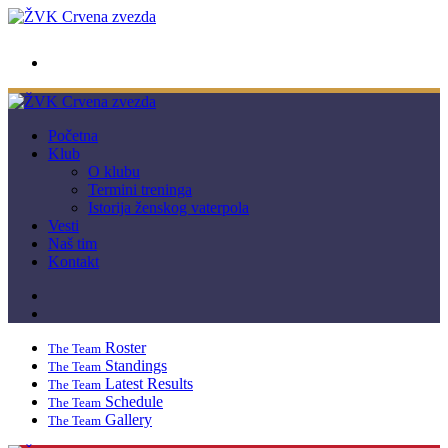
wwpc.redstar@gmail.com
Početna
Klub
O klubu
Termini treninga
Istorija ženskog vaterpola
Vesti
Naš tim
Kontakt
Roster
The Team
Standings
The Team
Latest Results
The Team
Schedule
The Team
Gallery
The Team