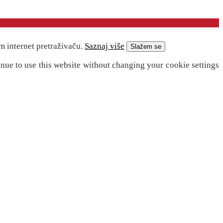
m internet pretraživaču.
Saznaj više
Slažem se
inue to use this website without changing your cookie settings