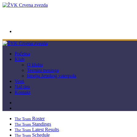
wwpc.redstar@gmail.com
Početna
Klub
O klubu
Termini treninga
Istorija ženskog vaterpola
Vesti
Naš tim
Kontakt
Roster
The Team
Standings
The Team
Latest Results
The Team
Schedule
The Team