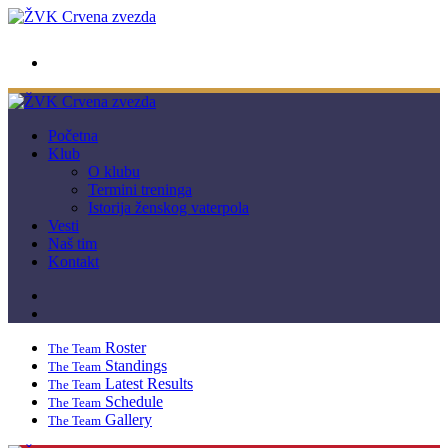
wwpc.redstar@gmail.com
Početna
Klub
O klubu
Termini treninga
Istorija ženskog vaterpola
Vesti
Naš tim
Kontakt
Roster
The Team
Standings
The Team
Latest Results
The Team
Schedule
The Team
Gallery
The Team