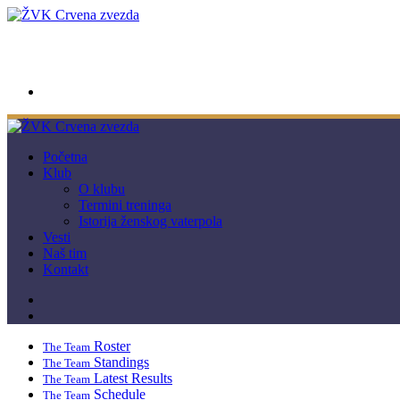
wwpc.redstar@gmail.com
Početna
Klub
O klubu
Termini treninga
Istorija ženskog vaterpola
Vesti
Naš tim
Kontakt
Roster
The Team
Standings
The Team
Latest Results
The Team
Schedule
The Team