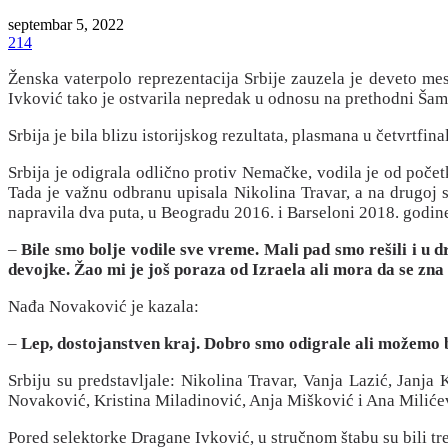
septembar 5, 2022
214
Ženska vaterpolo reprezentacija Srbije zauzela je deveto m
Ivković tako je ostvarila nepredak u odnosu na prethodni Šamp
Srbija je bila blizu istorijskog rezultata, plasmana u četvrtfina
Srbija je odigrala odlično protiv Nemačke, vodila je od poče
Tada je važnu odbranu upisala Nikolina Travar, a na drugoj s
napravila dva puta, u Beogradu 2016. i Barseloni 2018. godin
–
Bile smo bolje vodile sve vreme. Mali pad smo rešili i 
devojke. Žao mi je još poraza od Izraela ali mora da se zna
Nađa Novaković je kazala:
–
Lep, dostojanstven kraj. Dobro smo odigrale ali možemo 
Srbiju su predstavljale: Nikolina Travar, Vanja Lazić, Janja
Novaković, Kristina Miladinović, Anja Mišković i Ana Miliće
Pored selektorke Dragane Ivković, u stručnom štabu su bili tre