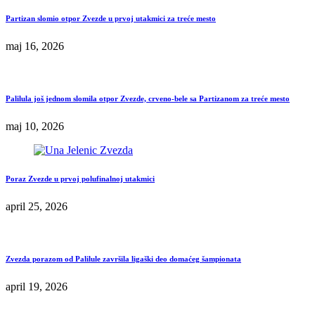
Partizan slomio otpor Zvezde u prvoj utakmici za treće mesto
maj 16, 2026
Palilula još jednom slomila otpor Zvezde, crveno-bele sa Partizanom za treće mesto
maj 10, 2026
Poraz Zvezde u prvoj polufinalnoj utakmici
april 25, 2026
Zvezda porazom od Palilule završila ligaški deo domaćeg šampionata
april 19, 2026