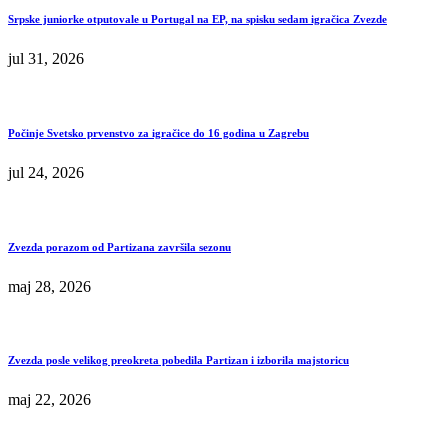
Srpske juniorke otputovale u Portugal na EP, na spisku sedam igračica Zvezde
jul 31, 2026
Počinje Svetsko prvenstvo za igračice do 16 godina u Zagrebu
jul 24, 2026
Zvezda porazom od Partizana završila sezonu
maj 28, 2026
Zvezda posle velikog preokreta pobedila Partizan i izborila majstoricu
maj 22, 2026