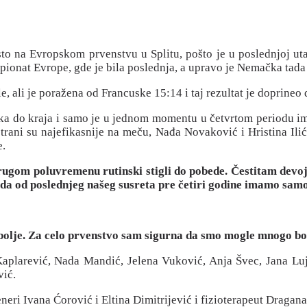
esto na Evropskom prvenstvu u Splitu, pošto je u poslednjoj u
ionat Evrope, gde je bila poslednja, a upravo je Nemačka tada 
le, ali je poražena od Francuske 15:14 i taj rezultat je doprineo 
tka do kraja i samo je u jednom momentu u četvrtom periodu ima
trani su najefikasnije na meču, Nađa Novaković i Hristina Ilić,
e.
u drugom poluvremenu rutinski stigli do pobede. Čestitam d
 da od poslednjeg našeg susreta pre četiri godine imamo samo
bolje. Za celo prvenstvo sam sigurna da smo mogle mnogo bo
 Kaplarević, Nada Mandić, Jelena Vuković, Anja Švec, Jana Luji
vić.
neri Ivana Ćorović i Eltina Dimitrijević i fizioterapeut Dragana