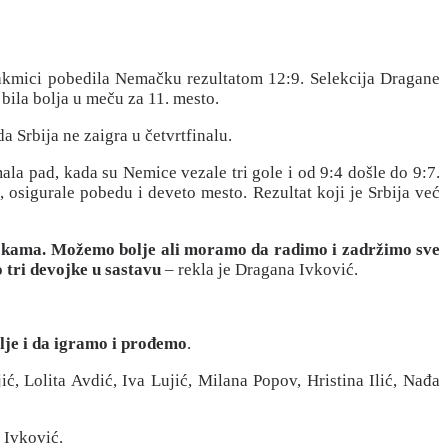
takmici pobedila Nemačku rezultatom 12:9. Selekcija Dragane
bila bolja u meču za 11. mesto.
da Srbija ne zaigra u četvrtfinalu.
la pad, kada su Nemice vezale tri gole i od 9:4 došle do 9:7.
 osigurale pobedu i deveto mesto. Rezultat koji je Srbija već
evojkama. Možemo bolje ali moramo da radimo i zadržimo sve
 tri devojke u sastavu
– rekla je Dragana Ivković.
lje i da igramo i prođemo
.
ć, Lolita Avdić, Iva Lujić, Milana Popov, Hristina Ilić, Nađa
 Ivković.