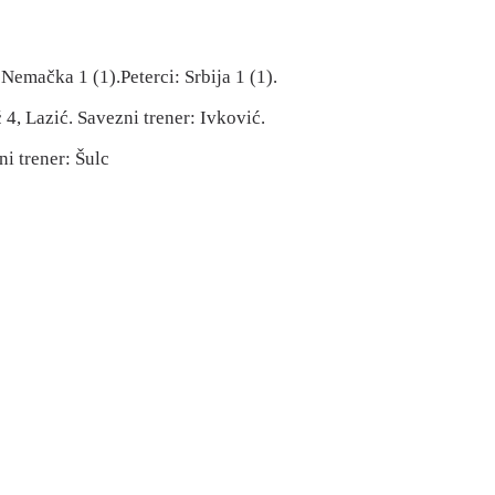
Nemačka 1 (1).Peterci: Srbija 1 (1).
 4, Lazić. Savezni trener: Ivković.
i trener: Šulc