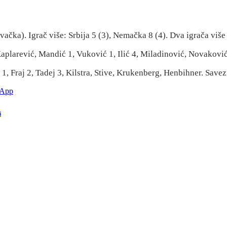
čka). Igrač više: Srbija 5 (3), Nemačka 8 (4). Dva igrača više 
 Kaplarević, Mandić 1, Vuković 1, Ilić 4, Miladinović, Novaković
, Fraj 2, Tadej 3, Kilstra, Stive, Krukenberg, Henbihner. Savezn
sApp
i