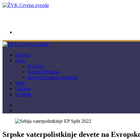
wwpc.redstar@gmail.com
Početna
Klub
O klubu
Termini treninga
Istorija ženskog vaterpola
Vesti
Naš tim
Kontakt
Srpske vaterpolistkinje devete na Evropsk