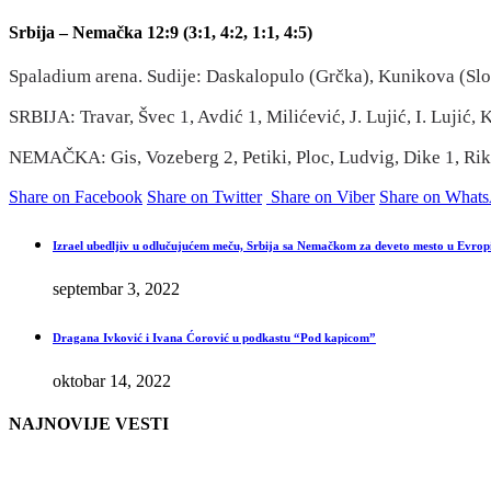
Srbija – Nemačka 12:9 (3:1, 4:2, 1:1, 4:5)
Spaladium arena. Sudije: Daskalopulo (Grčka), Kunikova (Slova
SRBIJA: Travar, Švec 1, Avdić 1, Milićević, J. Lujić, I. Lujić,
NEMAČKA: Gis, Vozeberg 2, Petiki, Ploc, Ludvig, Dike 1, Rik 1
Share on Facebook
Share on Twitter
Share on Viber
Share on What
Izrael ubedljiv u odlučujućem meču, Srbija sa Nemačkom za deveto mesto u Evrop
septembar 3, 2022
Dragana Ivković i Ivana Ćorović u podkastu “Pod kapicom”
oktobar 14, 2022
NAJNOVIJE VESTI