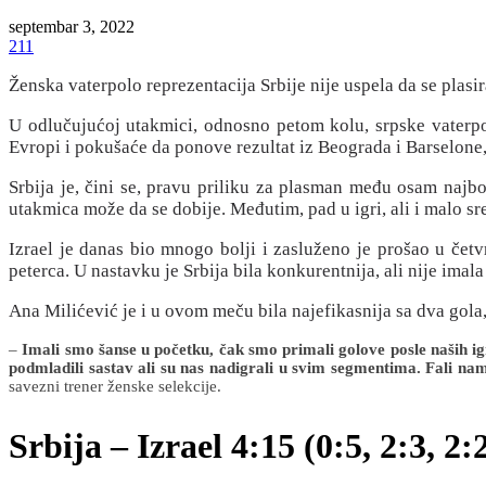
septembar 3, 2022
211
Ženska vaterpolo reprezentacija Srbije nije uspela da se plasi
U odlučujućoj utakmici, odnosno petom kolu, srpske vaterpo
Evropi i pokušaće da ponove rezultat iz Beograda i Barselone,
Srbija je, čini se, pravu priliku za plasman među osam najbo
utakmica može da se dobije. Međutim, pad u igri, ali i malo sr
Izrael je danas bio mnogo bolji i zasluženo je prošao u četv
peterca. U nastavku je Srbija bila konkurentnija, ali nije imal
Ana Milićević je i u ovom meču bila najefikasnija sa dva gol
–
Imali smo šanse u početku, čak smo primali golove posle naših igr
podmladili sastav ali su nas nadigrali u svim segmentima. Fali nam
savezni trener ženske selekcije.
Srbija – Izrael 4:15 (0:5, 2:3, 2:2