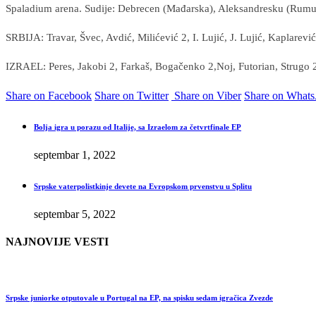
Spaladium arena. Sudije: Debrecen (Mađarska), Aleksandresku (Rumunija). 
SRBIJA: Travar, Švec, Avdić, Milićević 2, I. Lujić, J. Lujić, Kaplarev
IZRAEL: Peres, Jakobi 2, Farkaš, Bogačenko 2,Noj, Futorian, Strugo 
Share on Facebook
Share on Twitter
Share on Viber
Share on What
Bolja igra u porazu od Italije, sa Izraelom za četvrtfinale EP
septembar 1, 2022
Srpske vaterpolistkinje devete na Evropskom prvenstvu u Splitu
septembar 5, 2022
NAJNOVIJE VESTI
Srpske juniorke otputovale u Portugal na EP, na spisku sedam igračica Zvezde