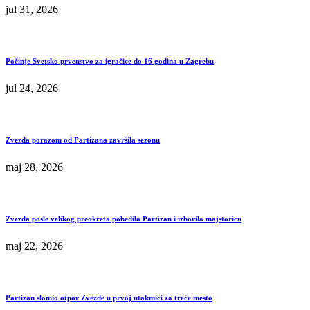
jul 31, 2026
Počinje Svetsko prvenstvo za igračice do 16 godina u Zagrebu
jul 24, 2026
Zvezda porazom od Partizana završila sezonu
maj 28, 2026
Zvezda posle velikog preokreta pobedila Partizan i izborila majstoricu
maj 22, 2026
Partizan slomio otpor Zvezde u prvoj utakmici za treće mesto