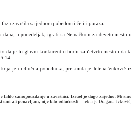
u fazu završila sa jednom pobedom i četiri poraza.
va dana, u ponedeljak, igrati sa Nemačkom za deveto mesto u
to da je to glavni konkurent u borbi za četvrto mesto i da ta
15:14.
 koja je i odlučila pobednika, prekinula je Jelena Vuković iz
 je falilo samopouzdanje u završnici. Izrael je dugo zajedno. Mi smo
rani ali ponavljam, nije bilo odlučnosti
– rekla je Dragana Ivković,