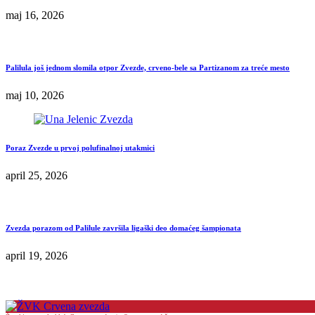
maj 16, 2026
Palilula još jednom slomila otpor Zvezde, crveno-bele sa Partizanom za treće mesto
maj 10, 2026
Poraz Zvezde u prvoj polufinalnoj utakmici
april 25, 2026
Zvezda porazom od Palilule završila ligaški deo domaćeg šampionata
april 19, 2026