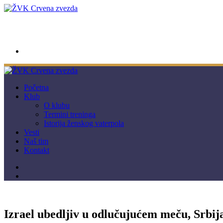
wwpc.redstar@gmail.com
Početna
Klub
O klubu
Termini treninga
Istorija ženskog vaterpola
Vesti
Naš tim
Kontakt
Izrael ubedljiv u odlučujućem meču, Srbi