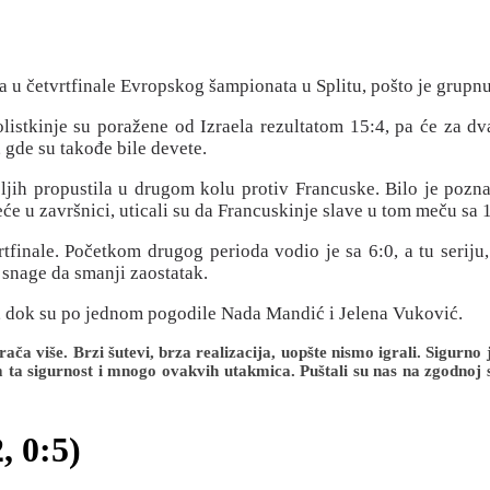
ra u četvrtfinale Evropskog šampionata u Splitu, pošto je grupn
listkinje su poražene od Izraela rezultatom 15:4, pa će za d
 gde su takođe bile devete.
ljih propustila u drugom kolu protiv Francuske. Bilo je pozna
eće u završnici, uticali su da Francuskinje slave u tom meču sa 
rtfinale. Početkom drugog perioda vodio je sa 6:0, a tu seriju,
a snage da smanji zaostatak.
a, dok su po jednom pogodile Nada Mandić i Jelena Vuković.
ača više. Brzi šutevi, brza realizacija, uopšte nismo igrali. Sigurno
 ta sigurnost i mnogo ovakvih utakmica. Puštali su nas na zgodnoj st
, 0:5)