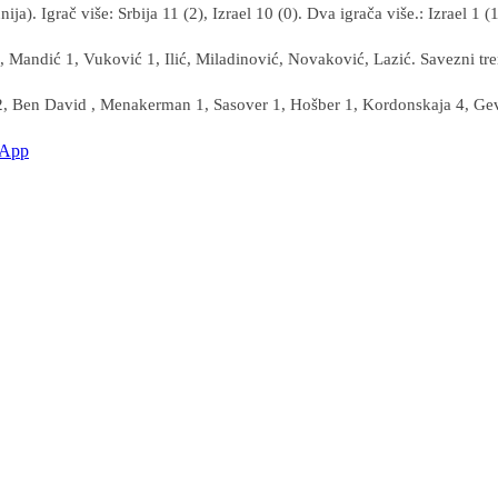
Igrač više: Srbija 11 (2), Izrael 10 (0). Dva igrača više.: Izrael 1 (1). 
ić, Mandić 1, Vuković 1, Ilić, Miladinović, Novaković, Lazić. Savezni tre
2, Ben David , Menakerman 1, Sasover 1, Hošber 1, Kordonskaja 4, Gev
sApp