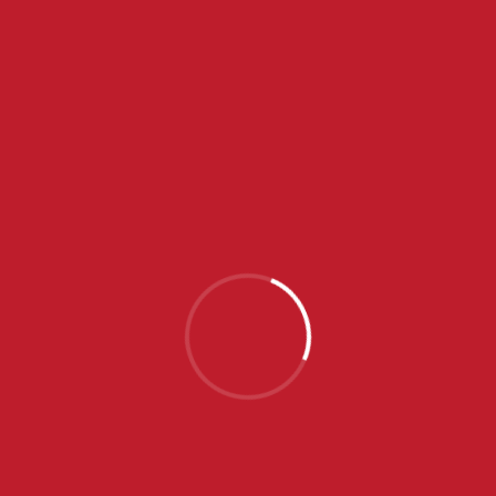
najraspoloženija sa četiri gola, dok je kod Vojvodine
prednjačila Jelena Vuković sa tri.
NAJNOVIJE VESTI
SRPSKE JUNIORKE OTPUTOVALE U PORTUGAL NA
EP, NA SPISKU SEDAM IGRAČICA ZVEZDE