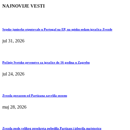
NAJNOVIJE VESTI
Srpske juniorke otputovale u Portugal na EP, na spisku sedam igračica Zvezde
jul 31, 2026
Počinje Svetsko prvenstvo za igračice do 16 godina u Zagrebu
jul 24, 2026
Zvezda porazom od Partizana završila sezonu
maj 28, 2026
Zvezda posle velikog preokreta pobedila Partizan i izborila majstoricu