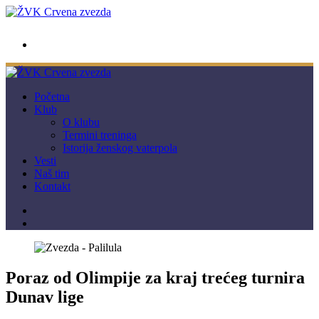
wwpc.redstar@gmail.com
Početna
Klub
O klubu
Termini treninga
Istorija ženskog vaterpola
Vesti
Naš tim
Kontakt
Poraz od Olimpije za kraj trećeg turnira
Dunav lige