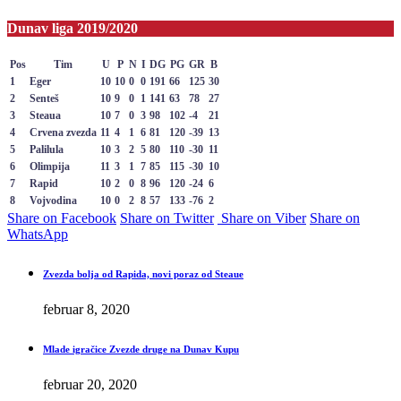
Dunav liga 2019/2020
Pos
Tim
U
P
N
I
DG
PG
GR
B
1
Eger
10
10
0
0
191
66
125
30
2
Senteš
10
9
0
1
141
63
78
27
3
Steaua
10
7
0
3
98
102
-4
21
4
Crvena zvezda
11
4
1
6
81
120
-39
13
5
Palilula
10
3
2
5
80
110
-30
11
6
Olimpija
11
3
1
7
85
115
-30
10
7
Rapid
10
2
0
8
96
120
-24
6
8
Vojvodina
10
0
2
8
57
133
-76
2
Share on Facebook
Share on Twitter
Share on Viber
Share on
WhatsApp
Zvezda bolja od Rapida, novi poraz od Steaue
februar 8, 2020
Mlade igračice Zvezde druge na Dunav Kupu
februar 20, 2020