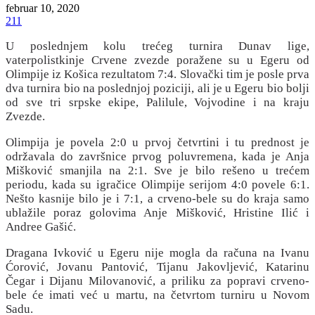
februar 10, 2020
211
U poslednjem kolu trećeg turnira Dunav lige,
vaterpolistkinje Crvene zvezde poražene su u Egeru od
Olimpije iz Košica rezultatom 7:4. Slovački tim je posle prva
dva turnira bio na poslednjoj poziciji, ali je u Egeru bio bolji
od sve tri srpske ekipe, Palilule, Vojvodine i na kraju
Zvezde.
Olimpija je povela 2:0 u prvoj četvrtini i tu prednost je
održavala do završnice prvog poluvremena, kada je Anja
Mišković smanjila na 2:1. Sve je bilo rešeno u trećem
periodu, kada su igračice Olimpije serijom 4:0 povele 6:1.
Nešto kasnije bilo je i 7:1, a crveno-bele su do kraja samo
ublažile poraz golovima Anje Mišković, Hristine Ilić i
Andree Gašić.
Dragana Ivković u Egeru nije mogla da računa na Ivanu
Ćorović, Jovanu Pantović, Tijanu Jakovljević, Katarinu
Čegar i Dijanu Milovanović, a priliku za popravi crveno-
bele će imati već u martu, na četvrtom turniru u Novom
Sadu.