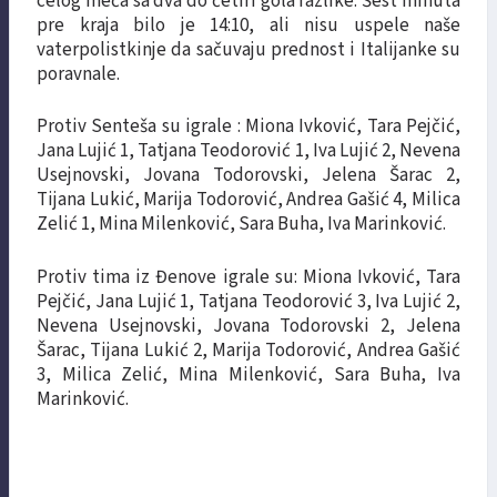
celog meča sa dva do četiri gola razlike. Šest minuta
pre kraja bilo je 14:10, ali nisu uspele naše
vaterpolistkinje da sačuvaju prednost i Italijanke su
poravnale.
Protiv Senteša su igrale : Miona Ivković, Tara Pejčić,
Jana Lujić 1, Tatjana Teodorović 1, Iva Lujić 2, Nevena
Usejnovski, Jovana Todorovski, Jelena Šarac 2,
Tijana Lukić, Marija Todorović, Andrea Gašić 4, Milica
Zelić 1, Mina Milenković, Sara Buha, Iva Marinković.
Protiv tima iz Đenove igrale su: Miona Ivković, Tara
Pejčić, Jana Lujić 1, Tatjana Teodorović 3, Iva Lujić 2,
Nevena Usejnovski, Jovana Todorovski 2, Jelena
Šarac, Tijana Lukić 2, Marija Todorović, Andrea Gašić
3, Milica Zelić, Mina Milenković, Sara Buha, Iva
Marinković.