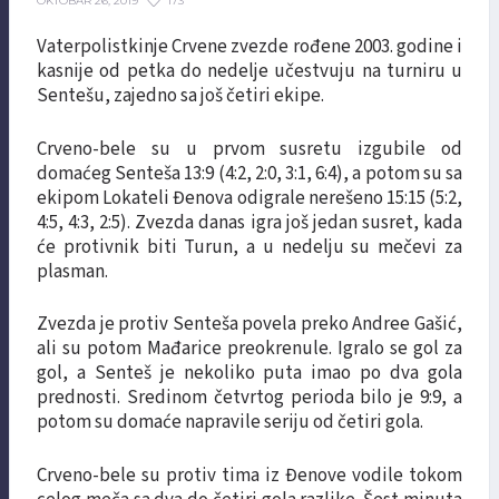
173
OKTOBAR 26, 2019
Vaterpolistkinje Crvene zvezde rođene 2003. godine i
kasnije od petka do nedelje učestvuju na turniru u
Sentešu, zajedno sa još četiri ekipe.
Crveno-bele su u prvom susretu izgubile od
domaćeg Senteša 13:9 (4:2, 2:0, 3:1, 6:4), a potom su sa
ekipom Lokateli Đenova odigrale nerešeno 15:15 (5:2,
4:5, 4:3, 2:5). Zvezda danas igra još jedan susret, kada
će protivnik biti Turun, a u nedelju su mečevi za
plasman.
Zvezda je protiv Senteša povela preko Andree Gašić,
ali su potom Mađarice preokrenule. Igralo se gol za
gol, a Senteš je nekoliko puta imao po dva gola
prednosti. Sredinom četvrtog perioda bilo je 9:9, a
potom su domaće napravile seriju od četiri gola.
Crveno-bele su protiv tima iz Đenove vodile tokom