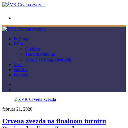
wwpc.redstar@gmail.com
Početna
Klub
O klubu
Termini treninga
Istorija ženskog vaterpola
Vesti
Naš tim
Kontakt
februar 21, 2020
Crvena zvezda na finalnom turniru