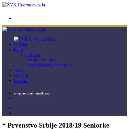
wwpc.redstar@gmail.com
Početna
Klub
O klubu
Termini treninga
Istorija ženskog vaterpola
Vesti
Naš tim
Kontakt
wwpc.redstar@gmail.com
* Prvenstvo Srbije 2018/19 Seniorke