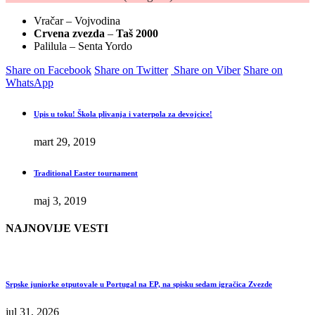
Vračar – Vojvodina
Crvena zvezda
–
Taš 2000
Palilula – Senta Yordo
Share on Facebook
Share on Twitter
Share on Viber
Share on
WhatsApp
Upis u toku! Škola plivanja i vaterpola za devojcice!
mart 29, 2019
Traditional Easter tournament
maj 3, 2019
NAJNOVIJE VESTI
Srpske juniorke otputovale u Portugal na EP, na spisku sedam igračica Zvezde
jul 31, 2026