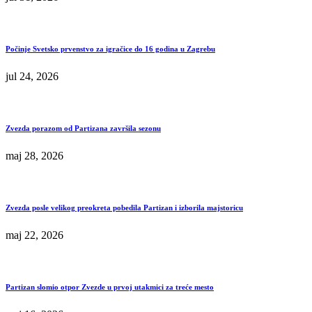
Počinje Svetsko prvenstvo za igračice do 16 godina u Zagrebu
jul 24, 2026
Zvezda porazom od Partizana završila sezonu
maj 28, 2026
Zvezda posle velikog preokreta pobedila Partizan i izborila majstoricu
maj 22, 2026
Partizan slomio otpor Zvezde u prvoj utakmici za treće mesto