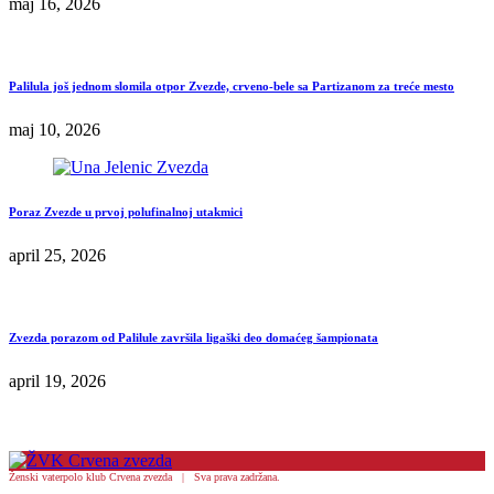
maj 16, 2026
Palilula još jednom slomila otpor Zvezde, crveno-bele sa Partizanom za treće mesto
maj 10, 2026
Poraz Zvezde u prvoj polufinalnoj utakmici
april 25, 2026
Zvezda porazom od Palilule završila ligaški deo domaćeg šampionata
april 19, 2026
Ženski vaterpolo klub Crvena zvezda | Sva prava zadržana.