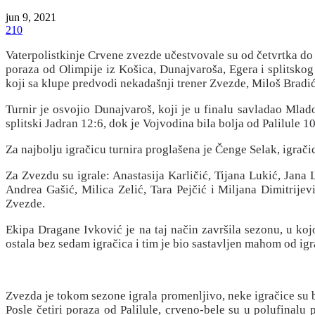
jun 9, 2021
210
Vaterpolistkinje Crvene zvezde učestvovale su od četvrtka do 
poraza od Olimpije iz Košica, Dunajvaroša, Egera i splitskog
koji sa klupe predvodi nekadašnji trener Zvezde, Miloš Bradić
Turnir je osvojio Dunajvaroš, koji je u finalu savladao Mlad
splitski Jadran 12:6, dok je Vojvodina bila bolja od Palilule 
Za najbolju igračicu turnira proglašena je Čenge Selak, igrač
Za Zvezdu su igrale: Anastasija Karličić, Tijana Lukić, Jana 
Andrea Gašić, Milica Zelić, Tara Pejčić i Miljana Dimitrijev
Zvezde.
Ekipa Dragane Ivković je na taj način završila sezonu, u ko
ostala bez sedam igračica i tim je bio sastavljen mahom od ig
Zvezda je tokom sezone igrala promenljivo, neke igračice su b
Posle četiri poraza od Palilule, crveno-bele su u polufinalu