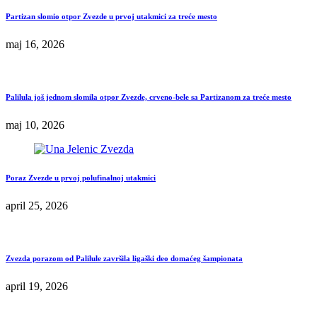
Partizan slomio otpor Zvezde u prvoj utakmici za treće mesto
maj 16, 2026
Palilula još jednom slomila otpor Zvezde, crveno-bele sa Partizanom za treće mesto
maj 10, 2026
Poraz Zvezde u prvoj polufinalnoj utakmici
april 25, 2026
Zvezda porazom od Palilule završila ligaški deo domaćeg šampionata
april 19, 2026