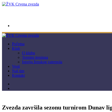
wwpc.redstar@gmail.com
Početna
Klub
O klubu
Termini treninga
Istorija ženskog vaterpola
Vesti
Naš tim
Kontakt
Zvezda završila sezonu turnirom Dunav li