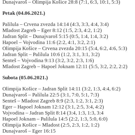
Dunajvaroš – Olimpija Košice 28:8 (7:1, 6:3, 10:1, 5:3)
Petak (04.06.2021.)
Palilula – Crvena zvezda 14:14 (4:3, 3:3, 4:4, 3:4)
Mladost Zagreb – Eger 8:12 (1:5, 2:3, 4:2, 1:2)
Jadran Split – Dunajvaroš 5:15 (0:5, 1:4, 1:4, 3:2)
Hapoel – Vojvodina 11:6 (2:2, 4:1, 3:2, 2:1)
Olimpija Košice – Crvena zvezda 20:15 (5:4, 6:2, 4:6, 5:3)
Jadran Split – Palilula 10:6 (1:2, 3:1, 3:1, 3:2)
Senteš – Vojvodina 9:13 (3:2, 3:2, 2:3, 1:6)
Mladost Zagreb – Hapoel Joknam 12:11 (5:5, 3:2, 2:2, 2:2)
Subota (05.06.2021.)
Olimpija Košice – Jadran Split 14:11 (3:2, 1:3, 4:4, 6:2)
Dunajvaroš – Palilula 22:5 (3:1, 7:0, 5:1, 7:3)
Senteš – Mladost Zagreb 8:9 (2:3, 1:2, 3:1, 2:3)
Eger – Hapoel Joknam 12:12 (3:1, 2:5, 3:4, 4:2)
Vojvodina – Jadran Split 8:14 (3:4, 1:3, 1:3, 3:4
Hapoel Joknam – Palilula 14:5 (2:2, 1:3, 5:0, 6:0)
Olimpija Košice – Mladost (2:5, 2:3, 1:2, 1:2)
Dunajvaroš – Eger 16:15