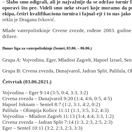
–
Slabo smo odigrali, ali je najvažnije da se održao turnir 
oporavi što pre. Videli smo neke stvari koje moramo da pr
ekipa, četiri kvalifikaciona turnira i fajnal-ejt i to nas ja
rekla je Dragana Ivković.
Mlade vaterpolistkinje Crvene zvezde, rođene 2003. godine 
države.
Dunav liga za vaterpolistkinje (Senteš, 03.06. – 06.06.)
Grupa A: Vojvodina, Eger, Mladost Zagreb, Hapoel Izrael, Sen
Grupa B: Crvena zvezda, Dunajvaroš, Jadran Split, Palilula, O
Četvrtak (03.06.2021.)
Vojvodina – Eger 9:14 (3:5, 0:4, 3:3, 3:2)
Crvena zvezda – Dunajvaroš 9:20 (1:4, 4:6, 0:5, 4:5)
Hapoel Joknam – Senteš 8:7 (1:2, 3:1, 4:2, 0:2)
Palilula – Olimpija Košice 11:11 (1:1, 3:5, 3:2, 4:3)
Vojvodina – Mladost Zagreb 11:13 (3:4, 4:4, 3:3, 1:2)
Crvena zvezda – Jadran Split 7:14 (1:3, 2:3, 2:5, 2:3)
Eger – Senteš 10:11 (3:2, 2:3, 2:3, 3:3)