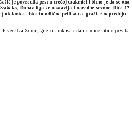
ašić je povredila prst u trećoj utakmici i bitno je da se ona
Svakako, Dunav liga se nastavlja i naredne sezone. Biće 12
broj utakmice i biće to odlična prilika da igračice napreduju
–
 Prvenstva Srbije, gde će pokušati da odbrane titulu prvaka