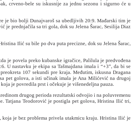
pak, crveno-bele su iskusnije za jednu sezonu i sigurno će u
e je bio bolji Dunajvaroš sa ubedljivih 20:9. Mađarski tim je
 je prednjačila sa tri gola, dok su Jelena Šarac, Sesilija Diaz
ristina Ilić su bile po dva puta precizne, dok su Jelena Šarac,
zda je povela preko kubanske igračice, Palilula je predvođena
:6. U nastavku je ekipa sa Tašmajdana imala i “+3”, da bi se
do preokreta 107 sekundi pre kraja. Međutim, iskusna Dragana
sa pet golova, a isti učinak imala je Ana Milićević na drugoj
 koja je povredila prst i očekuje je višenedeljna pauza.
 sredinom drugog perioda rezultatski odvojio i na poluvremenu
 Tatjana Teodorović je postigla pet golova, Hristina Ilić tri,
 koja je bez problema privela utakmicu kraju. Hristina Ilić je