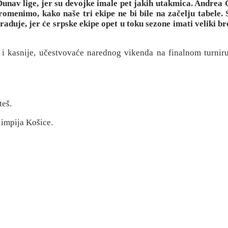
Dunav lige, jer su devojke imale pet jakih utakmica. Andrea G
omenimo, kako naše tri ekipe ne bi bile na začelju tabele. 
ko raduje, jer će srpske ekipe opet u toku sezone imati veliki 
i kasnije, učestvovaće narednog vikenda na finalnom turniru
teš.
limpija Košice.