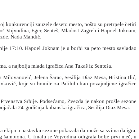
j konkurenciji zauzele deseto mesto, pošto su pretrpele četiri
 još Vojvodina, Eger, Senteš, Mladost Zagreb i Hapoel Joknam,
vezde, Nada Mandić.
impije 17:10. Hapoel Joknam je u borbi za peto mesto savladao
ma, a najbolja mlada igračica Ana Tukaš iz Senteša.
 Milovanović, Jelena Šarac, Sesilija Diaz Mesa, Hristina Ilić,
Ivković, koje su branile za Palilulu kao pozajmljene igračice
e Prvenstva Srbije. Podsećamo, Zvezda je nakon prošle sezone
pojačala 24-godišnja kubanska igračica, Sesilija Diaz Mesa.
ana ekipa u nastavku sezone pokazala da može sa svima da igra.
og šampiona. U finalu je Vojvodina odigrala bolje prvi meč, u