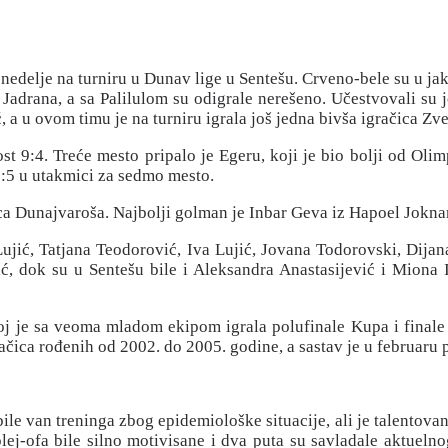
nedelje na turniru u Dunav lige u Sentešu. Crveno-bele su u jako
 Jadrana, a sa Palilulom su odigrale nerešeno. Učestvovali su
, a u ovom timu je na turniru igrala još jedna bivša igračica Z
ost 9:4. Treće mesto pripalo je Egeru, koji je bio bolji od Ol
10:5 u utakmici za sedmo mesto.
ica Dunajvaroša. Najbolji golman je Inbar Geva iz Hapoel Jokna
Lujić, Tatjana Teodorović, Iva Lujić, Jovana Todorovski, Dijana
ić, dok su u Sentešu bile i Aleksandra Anastasijević i Miona 
joj je sa veoma mladom ekipom igrala polufinale Kupa i final
račica rođenih od 2002. do 2005. godine, a sastav je u februaru 
ile van treninga zbog epidemiološke situacije, ali je talentov
 plej-ofa bile silno motivisane i dva puta su savladale aktueln