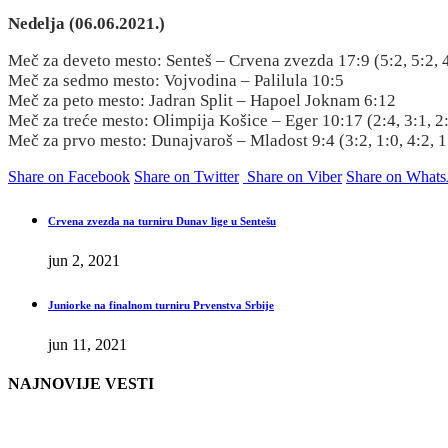
Nedelja (06.06.2021.)
Meč za deveto mesto: Senteš – Crvena zvezda 17:9 (5:2, 5:2, 4
Meč za sedmo mesto: Vojvodina – Palilula 10:5
Meč za peto mesto: Jadran Split – Hapoel Joknam 6:12
Meč za treće mesto: Olimpija Košice – Eger 10:17 (2:4, 3:1, 2:
Meč za prvo mesto: Dunajvaroš – Mladost 9:4 (3:2, 1:0, 4:2, 1
Share on Facebook
Share on Twitter
Share on Viber
Share on What
Crvena zvezda na turniru Dunav lige u Sentešu
jun 2, 2021
Juniorke na finalnom turniru Prvenstva Srbije
jun 11, 2021
NAJNOVIJE VESTI