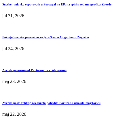
Srpske juniorke otputovale u Portugal na EP, na spisku sedam igračica Zvezde
jul 31, 2026
Počinje Svetsko prvenstvo za igračice do 16 godina u Zagrebu
jul 24, 2026
Zvezda porazom od Partizana završila sezonu
maj 28, 2026
Zvezda posle velikog preokreta pobedila Partizan i izborila majstoricu
maj 22, 2026