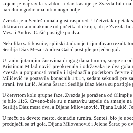
kojem je napravila razliku, a dan kasnije je Zvezda bila na
narednim godinama biti mnogo bolje.
Zvezda je u Sentešu imala gust raspored. U četvrtak i petak 
diktirao ritam utakmice od početka do kraja, ali je Zvezda bil
Mesa i Andrea Gašić postigle po dva.
Nekoliko sati kasnije, splitski Jadran je trijumfovao rezultat
Sesilija Diaz Mesa i Andrea Gašić postigle po jedan gol.
U ranim jutarnjim časovima drugog dana turnira, snage su odm
Kristinom Miladinović preokrenula i održavaka je dva gola r
Zvezda u potpunosti vratila i izjednačila početkom četvrte 
Milićević je postavila konačnih 14:14, sedam sekundi pre zav
strani. Iva Lujić, Jelena Šarac i Sesilija Diaz Mesa su postigl
U četvrtom kolu grupne faze, Zvezda je poražena od Olimpije 
je bilo 11:6. Crveno-bele su u nastavku uspele da smanje na 1
Sesilija Diaz mesa dva, a Dijana Milovanović, Tijana Lukić, Je
U meču za deveto mesto, domaćin turnira, Senteš, bio je ubedl
prednjačil sa tri gola, Dijana Milovanović i Jelena Šarac po dv