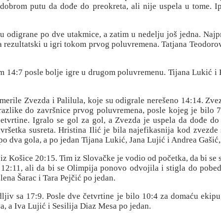
 dobrom putu da dođe do preokreta, ali nije uspela u tome. I
su odigrane po dve utakmice, a zatim u nedelju još jedna. Najpr
a rezultatski u igri tokom prvog poluvremena. Tatjana Teodorović
om 14:7 posle bolje igre u drugom poluvremenu. Tijana Lukić i H
erile Zvezda i Palilula, koje su odigrale nerešeno 14:14. Zve
azlike do završnice prvog poluvremena, posle kojeg je bilo 7
četvrtine. Igralo se gol za gol, a Zvezda je uspela da dođe 
ršetka susreta. Hristina Ilić je bila najefikasnija kod zvezde 
e po dva gola, a po jedan Tijana Lukić, Jana Lujić i Andrea Gašić,
iz Košice 20:15. Tim iz Slovačke je vodio od početka, da bi se
2:11, ali da bi se Olimpija ponovo odvojila i stigla do pobede.
lena Šarac i Tara Pejčić po jedan.
jiv sa 17:9. Posle dve četvrtine je bilo 10:4 za domaću ekipu,
a, a Iva Lujić i Sesilija Diaz Mesa po jedan.