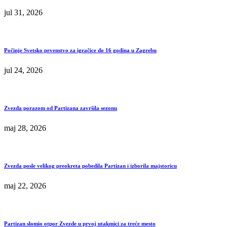
jul 31, 2026
Počinje Svetsko prvenstvo za igračice do 16 godina u Zagrebu
jul 24, 2026
Zvezda porazom od Partizana završila sezonu
maj 28, 2026
Zvezda posle velikog preokreta pobedila Partizan i izborila majstoricu
maj 22, 2026
Partizan slomio otpor Zvezde u prvoj utakmici za treće mesto