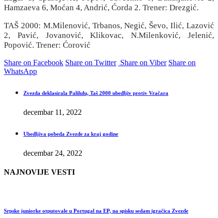
Hamzaeva 6, Moćan 4, Andrić, Ćorda 2. Trener: Drezgić.
TAŠ 2000: M.Milenović, Trbanos, Negić, Ševo, Ilić, Lazović
2, Pavić, Jovanović, Klikovac, N.Milenković, Jelenić,
Popović. Trener: Ćorović
Share on Facebook
Share on Twitter
Share on Viber
Share on
WhatsApp
Zvezda deklasirala Palilulu, Taš 2000 ubedljiv protiv Vračara
decembar 11, 2022
Ubedljiva pobeda Zvezde za kraj godine
decembar 24, 2022
NAJNOVIJE VESTI
Srpske juniorke otputovale u Portugal na EP, na spisku sedam igračica Zvezde