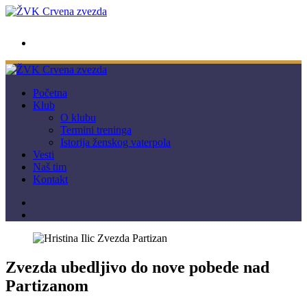
wwpc.redstar@gmail.com
Početna
Klub
O klubu
Termini treninga
Istorija ženskog vaterpola
Vesti
Naš tim
Kontakt
Zvezda ubedljivo do nove pobede nad
Partizanom