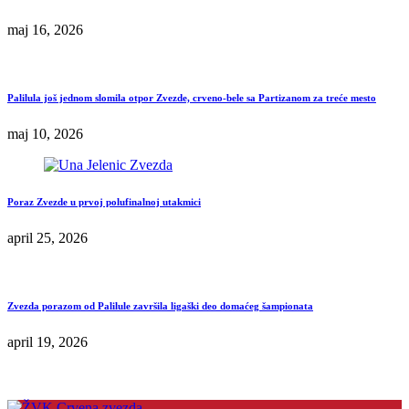
maj 16, 2026
Palilula još jednom slomila otpor Zvezde, crveno-bele sa Partizanom za treće mesto
maj 10, 2026
Poraz Zvezde u prvoj polufinalnoj utakmici
april 25, 2026
Zvezda porazom od Palilule završila ligaški deo domaćeg šampionata
april 19, 2026