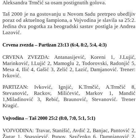
Aleksandra Trmčić sa osam postignutih golova.
Taš 2000 je na gostovanju u Novom Sadu pretrpeo ubedljiv
poraz od aktuelnog šampiona, a Vojvodina je slavila sa 25:2.
Jedina dva pogotka za beogradski sastav postigla je Andrea
Lazović.
Crvena zvezda – Partizan 23:13 (6:4, 8:2, 5:4, 4:3)
CRVENA ZVEZDA: Antanasijević, Koreni 1, J.Lujić,
Marinković, I.Lujić 2, Mamoglu 2, Todorovski, Radonjić 5,
Mesa 4, Ilić 4, Gašić 3, Zelić 2, Lazić, Damjanović. Trener:
Ivković.
PARTIZAN: Ivković, Ignjić, K.Trmčić, A.Trmčić 8,
Stevanović, Rackov, Milićević, Markov 1, Mandić
1,Miladinović 3, Rebić, Braunović, Stevanović. Trener
Kragić.
Vojvodina – Taš 2000 25:2 (8:0, 7:0, 5:1, 5:1)
VOJVODINA: Travar, Stanišić, Avdić 2, Banjac, Pantović 2,
Žagar 1, Spasojević, Popov, Savčenko 6, Damnjanović 2,