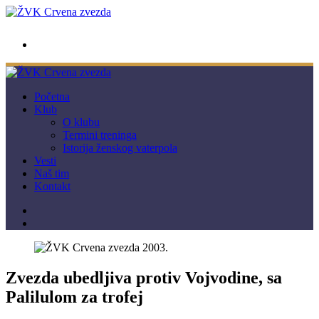
wwpc.redstar@gmail.com
Početna
Klub
O klubu
Termini treninga
Istorija ženskog vaterpola
Vesti
Naš tim
Kontakt
Zvezda ubedljiva protiv Vojvodine, sa
Palilulom za trofej