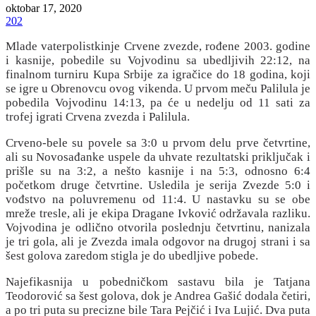
oktobar 17, 2020
202
Mlade vaterpolistkinje Crvene zvezde, rođene 2003. godine
i kasnije, pobedile su Vojvodinu sa ubedljivih 22:12, na
finalnom turniru Kupa Srbije za igračice do 18 godina, koji
se igre u Obrenovcu ovog vikenda. U prvom meču Palilula je
pobedila Vojvodinu 14:13, pa će u nedelju od 11 sati za
trofej igrati Crvena zvezda i Palilula.
Crveno-bele su povele sa 3:0 u prvom delu prve četvrtine,
ali su Novosađanke uspele da uhvate rezultatski priključak i
prišle su na 3:2, a nešto kasnije i na 5:3, odnosno 6:4
početkom druge četvrtine. Usledila je serija Zvezde 5:0 i
vođstvo na poluvremenu od 11:4. U nastavku su se obe
mreže tresle, ali je ekipa Dragane Ivković održavala razliku.
Vojvodina je odlično otvorila poslednju četvrtinu, nanizala
je tri gola, ali je Zvezda imala odgovor na drugoj strani i sa
šest golova zaredom stigla je do ubedljive pobede.
Najefikasnija u pobedničkom sastavu bila je Tatjana
Teodorović sa šest golova, dok je Andrea Gašić dodala četiri,
a po tri puta su precizne bile Tara Pejčić i Iva Lujić. Dva puta