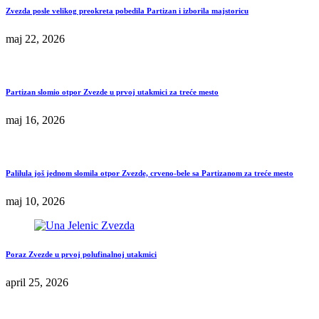
Zvezda posle velikog preokreta pobedila Partizan i izborila majstoricu
maj 22, 2026
Partizan slomio otpor Zvezde u prvoj utakmici za treće mesto
maj 16, 2026
Palilula još jednom slomila otpor Zvezde, crveno-bele sa Partizanom za treće mesto
maj 10, 2026
Poraz Zvezde u prvoj polufinalnoj utakmici
april 25, 2026