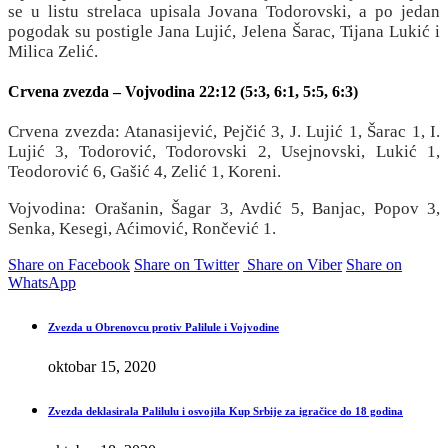
se u listu strelaca upisala Jovana Todorovski, a po jedan
pogodak su postigle Jana Lujić, Jelena Šarac, Tijana Lukić i
Milica Zelić.
Crvena zvezda – Vojvodina 22:12 (5:3, 6:1, 5:5, 6:3)
Crvena zvezda: Atanasijević, Pejčić 3, J. Lujić 1, Šarac 1, I.
Lujić 3, Todorović, Todorovski 2, Usejnovski, Lukić 1,
Teodorović 6, Gašić 4, Zelić 1, Koreni.
Vojvodina: Orašanin, Šagar 3, Avdić 5, Banjac, Popov 3,
Senka, Kesegi, Aćimović, Rončević 1.
Share on Facebook
Share on Twitter
Share on Viber
Share on
WhatsApp
Zvezda u Obrenovcu protiv Palilule i Vojvodine
oktobar 15, 2020
Zvezda deklasirala Palilulu i osvojila Kup Srbije za igračice do 18 godina