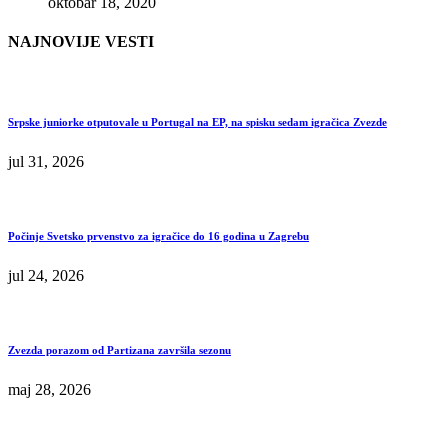
oktobar 18, 2020
NAJNOVIJE VESTI
Srpske juniorke otputovale u Portugal na EP, na spisku sedam igračica Zvezde
jul 31, 2026
Počinje Svetsko prvenstvo za igračice do 16 godina u Zagrebu
jul 24, 2026
Zvezda porazom od Partizana završila sezonu
maj 28, 2026