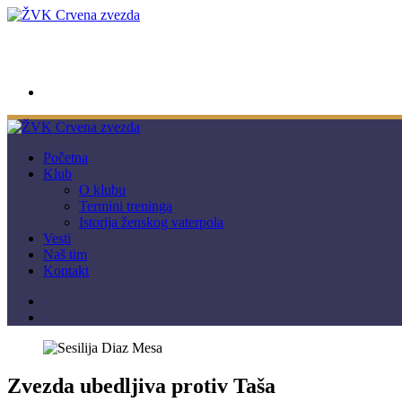
wwpc.redstar@gmail.com
Početna
Klub
O klubu
Termini treninga
Istorija ženskog vaterpola
Vesti
Naš tim
Kontakt
Zvezda ubedljiva protiv Taša