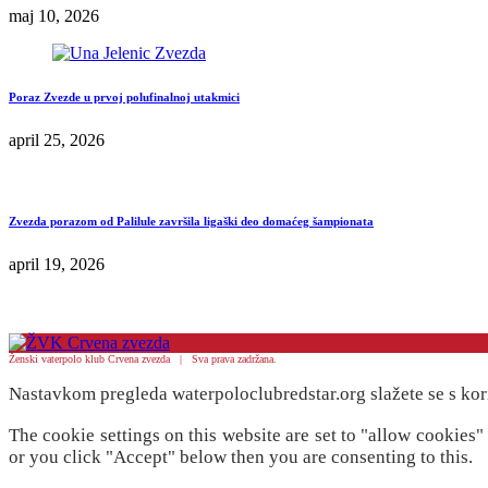
maj 10, 2026
Poraz Zvezde u prvoj polufinalnoj utakmici
april 25, 2026
Zvezda porazom od Palilule završila ligaški deo domaćeg šampionata
april 19, 2026
Ženski vaterpolo klub Crvena zvezda | Sva prava zadržana.
Nastavkom pregleda waterpoloclubredstar.org slažete se s kor
The cookie settings on this website are set to "allow cookies
or you click "Accept" below then you are consenting to this.