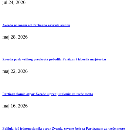
jul 24, 2026
Zvezda porazom od Partizana završila sezonu
maj 28, 2026
Zvezda posle velikog preokreta pobedila Partizan i izborila majstoricu
maj 22, 2026
Partizan slomio otpor Zvezde u prvoj utakmici za treće mesto
maj 16, 2026
Palilula još jednom slomila otpor Zvezde, crveno-bele sa Partizanom za treće mesto