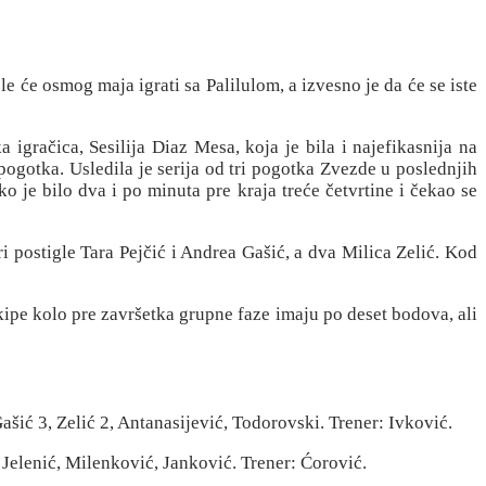
 će osmog maja igrati sa Palilulom, a izvesno je da će se iste
račica, Sesilija Diaz Mesa, koja je bila i najefikasnija na
ogotka. Usledila je serija od tri pogotka Zvezde u poslednjih
o je bilo dva i po minuta pre kraja treće četvrtine i čekao se
ri postigle Tara Pejčić i Andrea Gašić, a dva Milica Zelić. Kod
kipe kolo pre završetka grupne faze imaju po deset bodova, ali
šić 3, Zelić 2, Antanasijević, Todorovski. Trener: Ivković.
Jelenić, Milenković, Janković. Trener: Ćorović.