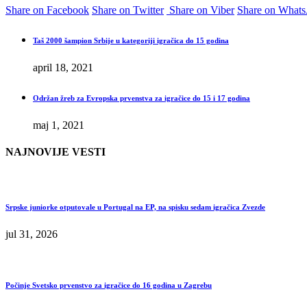
Share on Facebook
Share on Twitter
Share on Viber
Share on What
Taš 2000 šampion Srbije u kategoriji igračica do 15 godina
april 18, 2021
Održan žreb za Evropska prvenstva za igračice do 15 i 17 godina
maj 1, 2021
NAJNOVIJE VESTI
Srpske juniorke otputovale u Portugal na EP, na spisku sedam igračica Zvezde
jul 31, 2026
Počinje Svetsko prvenstvo za igračice do 16 godina u Zagrebu