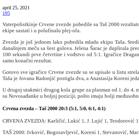
april 25, 2021
195
Vaterpolistkinje Crvene zvezde pobedile su Taš 2000 rezultato
ekipe sastati i u polufinalu plej-ofa.
Zvezda je još jednom lako pobedila mladu ekipu Taša. Sredi
današnjem meču sa šest golova. Jelena Šarac je duplirala pre
100 sekundi prve četvrtine i vođstvo od 5:1. Igračice Dragane
samo konačni rezultat.
Gotovo sve igračice Crvene zvezde su se upisale u listu strela
Taša je Jovana Radonjić postigla dva, a Anastasija Koreni je
U drugoj utakmici drugog kola grupe za plasman od 1. do 4. me
su Novosađanke u boljoj poziciji, pošto imaju bolji međusobn
Crvena zvezda – Taš 2000 20:3 (5:1, 5:0, 6:1, 4:1)
CRVENA ZVEZDA: Karličić, Lukić 1, J. Lujić 1, Teodorović 1, I.
TAŠ 2000: Ivković, Bogosavljević, Koreni 1, Stevanović, Mari