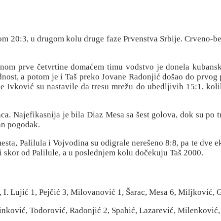
m 20:3, u drugom kolu druge faze Prvenstva Srbije. Crveno-bele
nom prve četvrtine domaćem timu vođstvo je donela kubanska ig
dnost, a potom je i Taš preko Jovane Radonjić došao do prvog p
 Ivković su nastavile da tresu mrežu do ubedljivih 15:1, kolik
ca. Najefikasnija je bila Diaz Mesa sa šest golova, dok su po t
dan pogodak.
sta, Palilula i Vojvodina su odigrale nerešeno 8:8, pa te dve e
i skor od Palilule, a u poslednjem kolu dočekuju Taš 2000.
 Lujić 1, Pejčić 3, Milovanović 1, Šarac, Mesa 6, Miljković, Ga
nković, Todorović, Radonjić 2, Spahić, Lazarević, Milenković, 