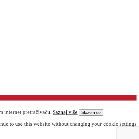
m internet pretraživaču.
Saznaj više
Slažem se
inue to use this website without changing your cookie settings