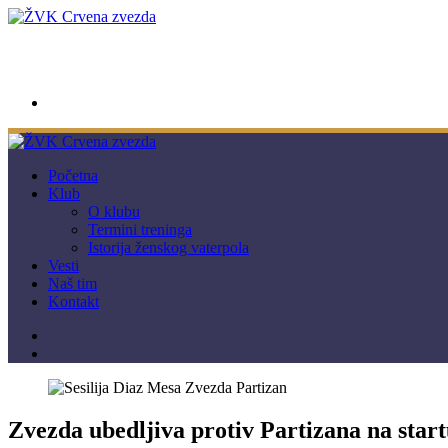
wwpc.redstar@gmail.com
Početna
Klub
O klubu
Termini treninga
Istorija ženskog vaterpola
Vesti
Naš tim
Kontakt
Zvezda ubedljiva protiv Partizana na start