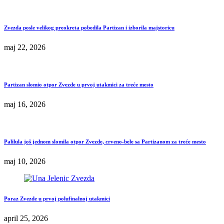
Zvezda posle velikog preokreta pobedila Partizan i izborila majstoricu
maj 22, 2026
Partizan slomio otpor Zvezde u prvoj utakmici za treće mesto
maj 16, 2026
Palilula još jednom slomila otpor Zvezde, crveno-bele sa Partizanom za treće mesto
maj 10, 2026
Poraz Zvezde u prvoj polufinalnoj utakmici
april 25, 2026