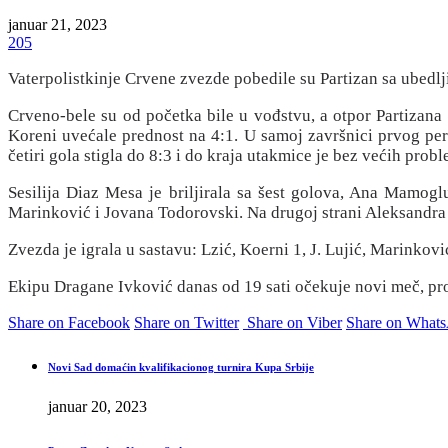
januar 21, 2023
205
Vaterpolistkinje Crvene zvezde pobedile su Partizan sa ubedl
Crveno-bele su od početka bile u vođstvu, a otpor Partizana
Koreni uvećale prednost na 4:1. U samoj završnici prvog per
četiri gola stigla do 8:3 i do kraja utakmice je bez većih probl
Sesilija Diaz Mesa je briljirala sa šest golova, Ana Mamogl
Marinković i Jovana Todorovski. Na drugoj strani Aleksandra Tr
Zvezda je igrala u sastavu: Lzić, Koerni 1, J. Lujić, Marinkov
Ekipu Dragane Ivković danas od 19 sati očekuje novi meč, pro
Share on Facebook
Share on Twitter
Share on Viber
Share on What
Novi Sad domaćin kvalifikacionog turnira Kupa Srbije
januar 20, 2023