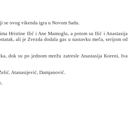
oji se ovog vikenda igra u Novom Sadu.
ma Hristine Ilić i Ane Mamoglu, a potom su Ilić i Anastasija
statak, ali je Zvezda dodala gas u nastavku meča, serijom od
otka, dok su po jednom mrežu zatresle Anastasija Koreni, Iva
Zelić, Atanasijević, Damjanović.
e.