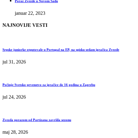
Poraz Zvezde u Novom Sadu
januar 22, 2023
NAJNOVIJE VESTI
Srpske juniorke otputovale u Portugal na EP, na spisku sedam igračica Zvezde
jul 31, 2026
Počinje Svetsko prvenstvo za igračice do 16 godina u Zagrebu
jul 24, 2026
Zvezda porazom od Partizana završila sezonu
maj 28, 2026