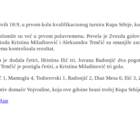
jivih 18:9, u prvom kolu kvalifikacionog turnira Kupa Srbije, k
 slomile su već u prvom poluvremenu. Povela je Zvezda golovi
ioda Kristina Miladinović i Aleksandra Trmčić su smanjile zao
ema kontrolisala rezultat.
u je dodala četiri, Hristina Ilić tri, Jovana Radonjić dva pog
mčić je postigla četiri, a Kristina Miladinović tri gola.
ić 1, Mamoglu 4, Todorovski 1, Radonjić 2, Diaz Mesa 6, Ilić 3, 
tiv domaće Vojvodine, koja ove gdoine brani trofej Kupa Srbij
sApp