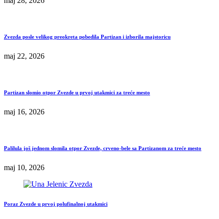
maj 28, 2026
Zvezda posle velikog preokreta pobedila Partizan i izborila majstoricu
maj 22, 2026
Partizan slomio otpor Zvezde u prvoj utakmici za treće mesto
maj 16, 2026
Palilula još jednom slomila otpor Zvezde, crveno-bele sa Partizanom za treće mesto
maj 10, 2026
Poraz Zvezde u prvoj polufinalnoj utakmici