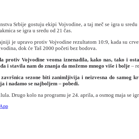
stva Srbije gostuju ekipi Vojvodine, a taj meč se igra u sred
takmica se igra u sredu od 21 čas.
čajniji je upravo protiv Vojvodine rezultatom 10:9, kada su crv
ojvodina, dok će Taš 2000 početi bez bodova.
 protiv Vojvodine veoma iznenadila, kako nas, tako i ost
eđa i stavila nam do znanja da možemo mnogo više i bolje
– re
 završnica sezone biti zanimljivija i neizvesna do samog k
aja i nadamo se najboljem – pobedi.
lula. Drugo kolo na programu je 24. aprila, a osmog maja se igr
sApp