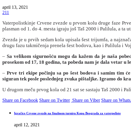
april 13, 2021
211
Vaterpolistkinje Crvene zvezde u prvom kolu druge faze Prven
plasman od 1. do 4. mesta igraju još Taš 2000 i Palilula, a ta u
Zvezda je u prvih sedam kola upisala šest trijumfa, a najzna
drugu fazu takmičenja prenela šest bodova, kao i Palilula i V
–
Sa velikom sigurnošću mogu da kažem da je naša pobeda
prosekom od 17, 18 godina, ta pobeda nam je dala vetar u l
–
Prve tri ekipe počinju sa po šest bodova i samim tim će
siguran tek posle poslednjeg zvuka pištaljke. Igramo do kr
U drugom meču prvog kola od 21 sat se sastaju Taš 2000 i Pali
Share on Facebook
Share on Twitter
Share on Viber
Share on What
Igračice Crvene zvezde na finalnom turniru Kupa Beograda za vaterpoliste
april 12, 2021