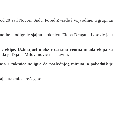
u od 20 sati Novom Sadu. Pored Zvezde i Vojvodine, u grupi za
eno-bele odigrale sjajnu utakmicu. Ekipa Dragana Ivković je u
ale ekipe. Uzimajući u obzir da smo veoma mlada ekipa sa
kla je Dijana Milovanović i nastavila:
raja. Utakmica se igra do poslednjeg minuta, a pobednik je
aju utakmice trećeg kola.