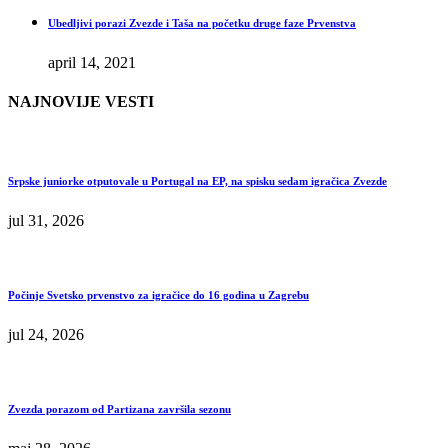
Ubedljivi porazi Zvezde i Taša na početku druge faze Prvenstva
april 14, 2021
NAJNOVIJE VESTI
Srpske juniorke otputovale u Portugal na EP, na spisku sedam igračica Zvezde
jul 31, 2026
Počinje Svetsko prvenstvo za igračice do 16 godina u Zagrebu
jul 24, 2026
Zvezda porazom od Partizana završila sezonu