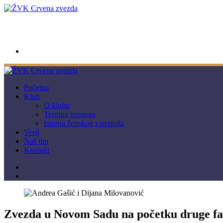
wwpc.redstar@gmail.com
Početna
Klub
O klubu
Termini treninga
Istorija ženskog vaterpola
Vesti
Naš tim
Kontakt
Zvezda u Novom Sadu na početku druge fa