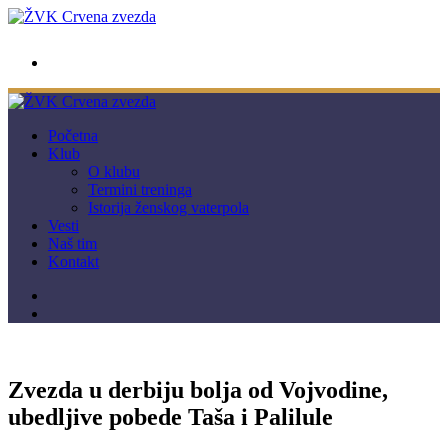
wwpc.redstar@gmail.com
Početna
Klub
O klubu
Termini treninga
Istorija ženskog vaterpola
Vesti
Naš tim
Kontakt
Zvezda u derbiju bolja od Vojvodine,
ubedljive pobede Taša i Palilule