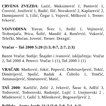
CRVENA ZVEZDA
: Lazić, Maksimović 1, Pantović 1,
Ćorović, Josifović 1, Rudić, Ilić, Novaković 2, Kaplarević 2,
Damnjanović 3, J.ilić, Čegar 1, Vujović, Mišković 1. Trener:
Ivković.
VOJVODINA
: Travar, Švec 1, Avdić 1, Vojinović,
Trobonjača, Prica, Šošić, Mandić 4, Rončević, Vuković,
Telečki, Moćan, Jovetić. Trener: Drezgić.
Vračar – Taš 2000 5:20 (1:3, 0:7, 2:7, 2:3)
Bazen Vračar. Sudije: Šnajder i ivanović. isključenja: Vračar
2, Taš 2000 4. Peterci: Vračar 1 (1), Taš 2000 1 (1)
VRAČAR
: Marković, Jokić, Popović, Dobrisavljević, Tokić,
Dimitrijević, Spulić, Radak 4, Čubrilo 1, Trmčić,
Antanasijević, Simeunović, Matić,
TAŠ 2000
: Karličić, Zelić 2, Ivković, Šarac 6, Adžić 3,
Todorović, Todorovski, Radonjić, Lujić 1, Usejnovski 2 ,
Mladenović 1, Gašić 3, Milenković, Bogosavljević 2.
Palilula – Senta Jordo 21:3 (5:0, 5:0, 7:1, 4:2)