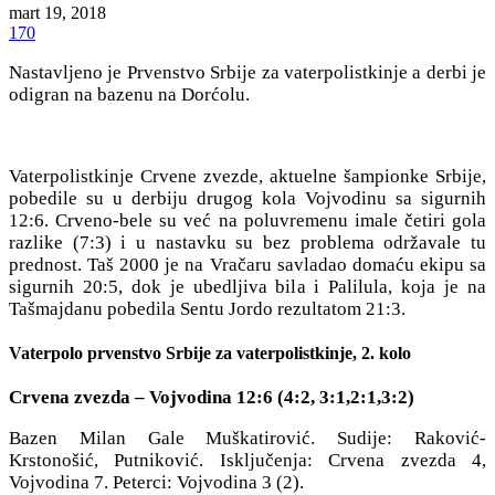
mart 19, 2018
170
Nastavljeno je Prvenstvo Srbije za vaterpolistkinje a derbi je
odigran na bazenu na Dorćolu.
Vaterpolistkinje Crvene zvezde, aktuelne šampionke Srbije,
pobedile su u derbiju drugog kola Vojvodinu sa sigurnih
12:6. Crveno-bele su već na poluvremenu imale četiri gola
razlike (7:3) i u nastavku su bez problema održavale tu
prednost. Taš 2000 je na Vračaru savladao domaću ekipu sa
sigurnih 20:5, dok je ubedljiva bila i Palilula, koja je na
Tašmajdanu pobedila Sentu Jordo rezultatom 21:3.
Vaterpolo prvenstvo Srbije za vaterpolistkinje, 2. kolo
Crvena zvezda – Vojvodina 12:6 (4:2, 3:1,2:1,3:2)
Bazen Milan Gale Muškatirović. Sudije: Raković-
Krstonošić, Putniković. Isključenja: Crvena zvezda 4,
Vojvodina 7. Peterci: Vojvodina 3 (2).