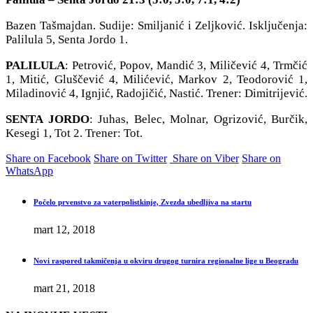
Bazen Tašmajdan. Sudije: Smiljanić i Zeljković. Isključenja:
Palilula 5, Senta Jordo 1.
PALILULA
: Petrović, Popov, Mandić 3, Miličević 4, Trmčić
1, Mitić, Gluščević 4, Milićević, Markov 2, Teodorović 1,
Miladinović 4, Ignjić, Radojičić, Nastić. Trener: Dimitrijević.
SENTA JORDO
: Juhas, Belec, Molnar, Ogrizović, Burčik,
Kesegi 1, Tot 2. Trener: Tot.
Share on Facebook
Share on Twitter
Share on Viber
Share on
WhatsApp
Počelo prvenstvo za vaterpolistkinje, Zvezda ubedljiva na startu
mart 12, 2018
Novi raspored takmičenja u okviru drugog turnira regionalne lige u Beogradu
mart 21, 2018