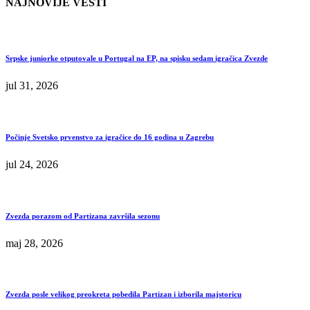
NAJNOVIJE VESTI
Srpske juniorke otputovale u Portugal na EP, na spisku sedam igračica Zvezde
jul 31, 2026
Počinje Svetsko prvenstvo za igračice do 16 godina u Zagrebu
jul 24, 2026
Zvezda porazom od Partizana završila sezonu
maj 28, 2026
Zvezda posle velikog preokreta pobedila Partizan i izborila majstoricu