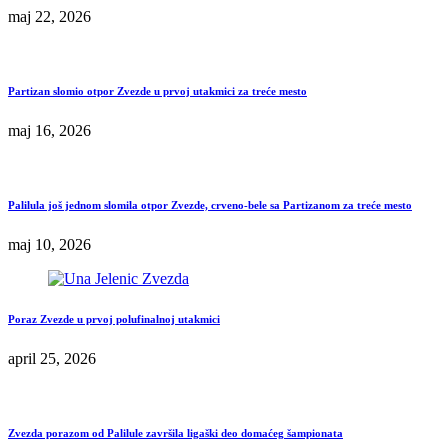
maj 22, 2026
Partizan slomio otpor Zvezde u prvoj utakmici za treće mesto
maj 16, 2026
Palilula još jednom slomila otpor Zvezde, crveno-bele sa Partizanom za treće mesto
maj 10, 2026
Poraz Zvezde u prvoj polufinalnoj utakmici
april 25, 2026
Zvezda porazom od Palilule završila ligaški deo domaćeg šampionata