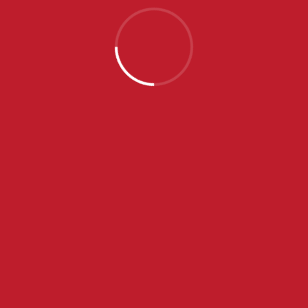
Stere 1, Bulut.
NAJNOVIJE VESTI
SRPSKE JUNIORKE OTPUTOVALE U PORTUGAL NA
EP, NA SPISKU SEDAM IGRAČICA ZVEZDE
JUL 31, 2026