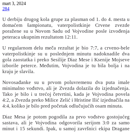
mart 3, 2024
284
U derbiju drugog kola grupe za plasman od 1. do 4. mesta u
domaćem šampionatu, vaterpolistkinje Crvene zvezde
poražene su u Novom Sadu od Vojvodine posle izvođenja
peteraca ukupnim rezultatom 12:11.
U regularnom delu meča rezultat je bio 7:7, a crveno-bele
vaterpolistkinje su u poslednjem minutu nadoknadile dva
gola zaostatka i preko Sesilije Diaz Mese i Ksenije Mojseve
izborile peterce. Međutim, Vojvodina je tu bila bolja i na
kraju je slavila.
Novosađanke su u prvom poluvremenu dva puta imale
minimalno vođstvo, ali je Zvezda dolazila do izjednačenja.
Tako je bilo i u trećoj četvrtini, kada je Vojvodina povela
4:2, a Zvezda preko Milice Zelić i Hristine Ilić izjednačila na
4:4, koliko je bilo pred početak odlučujućih osam minuta.
Diaz Mesa je potom pogodila za prvo vođstvo gostojućeg
sastava, ali je Vojvodina odgovorila serijom 3:0 za samo
minut i 15 sekundi. Ipak, u samoj završnici ekipa Dragane