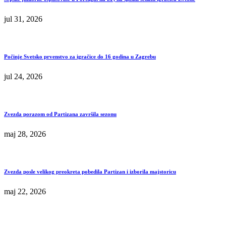
jul 31, 2026
Počinje Svetsko prvenstvo za igračice do 16 godina u Zagrebu
jul 24, 2026
Zvezda porazom od Partizana završila sezonu
maj 28, 2026
Zvezda posle velikog preokreta pobedila Partizan i izborila majstoricu
maj 22, 2026