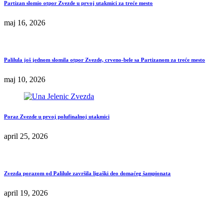
Partizan slomio otpor Zvezde u prvoj utakmici za treće mesto
maj 16, 2026
Palilula još jednom slomila otpor Zvezde, crveno-bele sa Partizanom za treće mesto
maj 10, 2026
Poraz Zvezde u prvoj polufinalnoj utakmici
april 25, 2026
Zvezda porazom od Palilule završila ligaški deo domaćeg šampionata
april 19, 2026