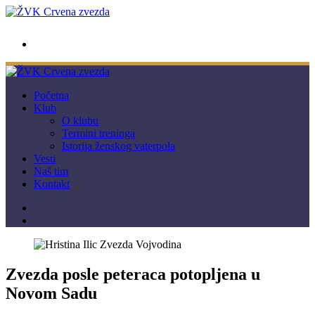
wwpc.redstar@gmail.com
Početna
Klub
O klubu
Termini treninga
Istorija ženskog vaterpola
Vesti
Naš tim
Kontakt
Zvezda posle peteraca potopljena u
Novom Sadu