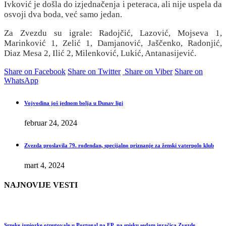
Ivković je došla do izjednačenja i peteraca, ali nije uspela da
osvoji dva boda, već samo jedan.
Za Zvezdu su igrale: Radojčić, Lazović, Mojseva 1,
Marinković 1, Zelić 1, Damjanović, Jaščenko, Radonjić,
Diaz Mesa 2, Ilić 2, Milenković, Lukić, Antanasijević.
Share on Facebook
Share on Twitter
Share on Viber
Share on
WhatsApp
Vojvodina još jednom bolja u Dunav ligi
februar 24, 2024
Zvezda proslavila 79. rođendan, specijalno priznanje za ženski vaterpolo klub
mart 4, 2024
NAJNOVIJE VESTI
Srpske juniorke otputovale u Portugal na EP, na spisku sedam igračica Zvezde