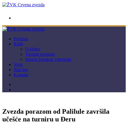
wwpc.redstar@gmail.com
Početna
Klub
O klubu
Termini treninga
Istorija ženskog vaterpola
Vesti
Naš tim
Kontakt
Zvezda porazom od Palilule završila
učešće na turniru u Đeru