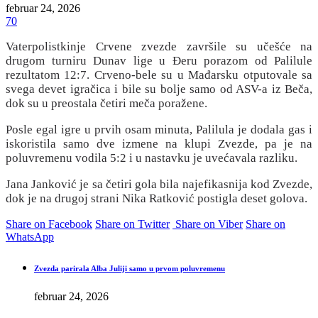
februar 24, 2026
70
Vaterpolistkinje Crvene zvezde završile su učešće na
drugom turniru Dunav lige u Đeru porazom od Palilule
rezultatom 12:7. Crveno-bele su u Mađarsku otputovale sa
svega devet igračica i bile su bolje samo od ASV-a iz Beča,
dok su u preostala četiri meča poražene.
Posle egal igre u prvih osam minuta, Palilula je dodala gas i
iskoristila samo dve izmene na klupi Zvezde, pa je na
poluvremenu vodila 5:2 i u nastavku je uvećavala razliku.
Jana Janković je sa četiri gola bila najefikasnija kod Zvezde,
dok je na drugoj strani Nika Ratković postigla deset golova.
Share on Facebook
Share on Twitter
Share on Viber
Share on
WhatsApp
Zvezda parirala Alba Juliji samo u prvom poluvremenu
februar 24, 2026