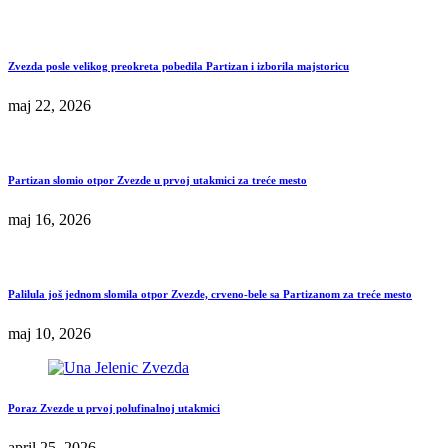
Zvezda posle velikog preokreta pobedila Partizan i izborila majstoricu
maj 22, 2026
Partizan slomio otpor Zvezde u prvoj utakmici za treće mesto
maj 16, 2026
Palilula još jednom slomila otpor Zvezde, crveno-bele sa Partizanom za treće mesto
maj 10, 2026
Poraz Zvezde u prvoj polufinalnoj utakmici
april 25, 2026