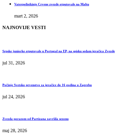
Vaterpolistkinje Crvene zvezde otputovale na Maltu
mart 2, 2026
NAJNOVIJE VESTI
Srpske juniorke otputovale u Portugal na EP, na spisku sedam igračica Zvezde
jul 31, 2026
Počinje Svetsko prvenstvo za igračice do 16 godina u Zagrebu
jul 24, 2026
Zvezda porazom od Partizana završila sezonu
maj 28, 2026