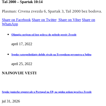
Taš 2000 – Spartak 10:14
Plasman: Crvena zvezda 6, Spartak 3, Taš 2000 bez bodova.
Share on Facebook
Share on Twitter
Share on Viber
Share on
WhatsApp
Olimpija serijom od šest golova do pobede protiv Zvezde
april 17, 2022
Srpske vaterpolistkinje dobile rivale na Evropskom prvenstvu u Splitu
april 25, 2022
NAJNOVIJE VESTI
Srpske juniorke otputovale u Portugal na EP, na spisku sedam igračica Zvezde
jul 31, 2026