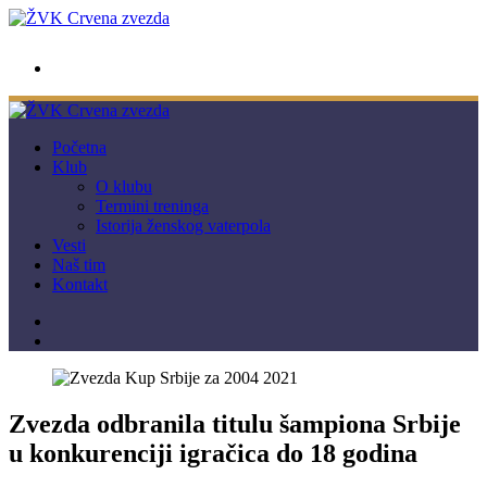
wwpc.redstar@gmail.com
Početna
Klub
O klubu
Termini treninga
Istorija ženskog vaterpola
Vesti
Naš tim
Kontakt
Zvezda odbranila titulu šampiona Srbije
u konkurenciji igračica do 18 godina