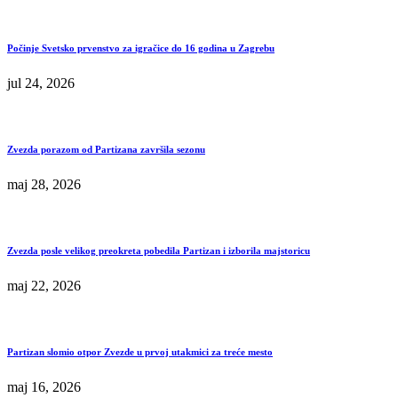
Počinje Svetsko prvenstvo za igračice do 16 godina u Zagrebu
jul 24, 2026
Zvezda porazom od Partizana završila sezonu
maj 28, 2026
Zvezda posle velikog preokreta pobedila Partizan i izborila majstoricu
maj 22, 2026
Partizan slomio otpor Zvezde u prvoj utakmici za treće mesto
maj 16, 2026