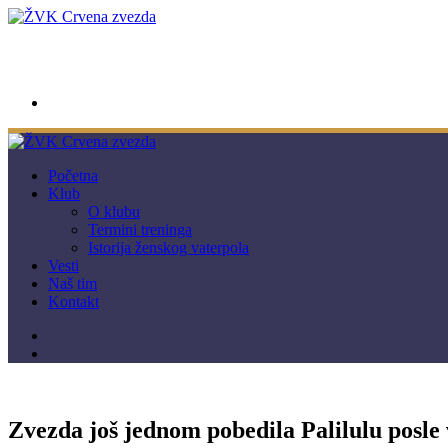
wwpc.redstar@gmail.com
Početna
Klub
O klubu
Termini treninga
Istorija ženskog vaterpola
Vesti
Naš tim
Kontakt
Zvezda još jednom pobedila Palilulu posle