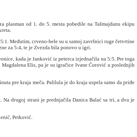
 za plasman od 1. do 5. mesta pobedile na Tašmajdanu ekipu
kreta.
i 5:1. Međutim, crveno-bele su u samoj završnici ruge četvrtine
e za 5:4, te je Zvezda bila ponovo u igri.
eonice, kada je Janković iz peterca izjednačila na 5:5. Pre toga
je Magdalena Elis, pa je su igračice Ivane Ćorović u poslednjih
nuta pre kraja meča. Palilula je do kraja uspela samo da priđe
Na drugoj strani je prednjačila Danica Balać sa tri, a dva je
lenić, Petković.