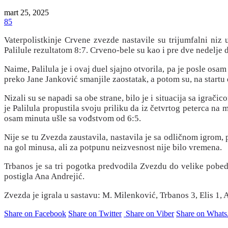
mart 25, 2025
85
Vaterpolistkinje Crvene zvezde nastavile su trijumfalni n
Palilule rezultatom 8:7. Crveno-bele su kao i pre dve nedelje
Naime, Palilula je i ovaj duel sjajno otvorila, pa je posle os
preko Jane Janković smanjile zaostatak, a potom su, na startu
Nizali su se napadi sa obe strane, bilo je i situacija sa igrač
je Palilula propustila svoju priliku da iz četvrtog peterca na
osam minuta ušle sa vođstvom od 6:5.
Nije se tu Zvezda zaustavila, nastavila je sa odličnom igrom,
na gol minusa, ali za potpunu neizvesnost nije bilo vremena.
Trbanos je sa tri pogotka predvodila Zvezdu do velike pobede
postigla Ana Andrejić.
Zvezda je igrala u sastavu: M. Milenković, Trbanos 3, Elis 1, 
Share on Facebook
Share on Twitter
Share on Viber
Share on What