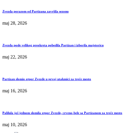
Zvezda porazom od Partizana završila sezonu
maj 28, 2026
Zvezda posle velikog preokreta pobedila Partizan i izborila majstoricu
maj 22, 2026
Partizan slomio otpor Zvezde u prvoj utakmici za treće mesto
maj 16, 2026
Palilula još jednom slomila otpor Zvezde, crveno-bele sa Partizanom za treće mesto
maj 10, 2026