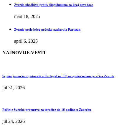
Zvezda ubedljiva protiv Singidunuma za kraj prve faze
mart 18, 2025
Zvezda posle lošeg početka nadigrala Partizan
april 6, 2025
NAJNOVIJE VESTI
Srpske juniorke otputovale u Portugal na EP, na spisku sedam igračica Zvezde
jul 31, 2026
Počinje Svetsko prvenstvo za igračice do 16 godina u Zagrebu
jul 24, 2026