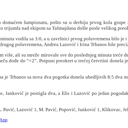
iz u domaćem šampionatu, pošto su u derbiju prvog kola grupe
 do trijumfa nad ekipom sa Tašmajdana došle posle velikog preo
am minuta vodila sa 3:0, a u završnici prvog poluvremena bilo je 
 drugog poluvremena, Andrea Lazović i Irina Trbanos bile precizn
icom više, ali su mreže mirovale sve do poslednjeg minuta treće d
 meču dođe do “+2”. Potpuni preokret u trećoj četvrtini donela 
 pa je Trbanos sa nova dva pogotka donela ubedljivih 8:5 dva mi
, Janković je postigla dva, a Elis i Lazović po jedan pogodak. 
A. Pavić, Lazović 1, M. Pavić, Popović, Janković 1, Klikovac, Je
sApp