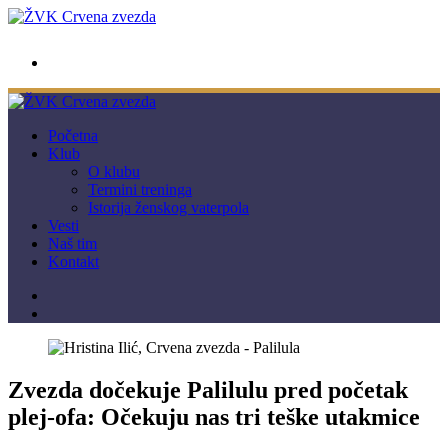
wwpc.redstar@gmail.com
Početna
Klub
O klubu
Termini treninga
Istorija ženskog vaterpola
Vesti
Naš tim
Kontakt
Zvezda dočekuje Palilulu pred početak
plej-ofa: Očekuju nas tri teške utakmice