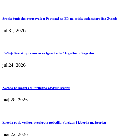
Srpske juniorke otputovale u Portugal na EP, na spisku sedam igračica Zvezde
jul 31, 2026
Počinje Svetsko prvenstvo za igračice do 16 godina u Zagrebu
jul 24, 2026
Zvezda porazom od Partizana završila sezonu
maj 28, 2026
Zvezda posle velikog preokreta pobedila Partizan i izborila majstoricu
maj 22, 2026