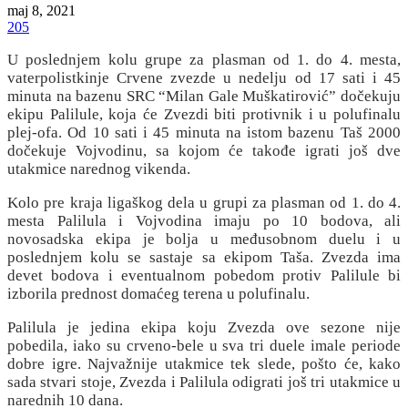
maj 8, 2021
205
U poslednjem kolu grupe za plasman od 1. do 4. mesta,
vaterpolistkinje Crvene zvezde u nedelju od 17 sati i 45
minuta na bazenu SRC “Milan Gale Muškatirović” dočekuju
ekipu Palilule, koja će Zvezdi biti protivnik i u polufinalu
plej-ofa. Od 10 sati i 45 minuta na istom bazenu Taš 2000
dočekuje Vojvodinu, sa kojom će takođe igrati još dve
utakmice narednog vikenda.
Kolo pre kraja ligaškog dela u grupi za plasman od 1. do 4.
mesta Palilula i Vojvodina imaju po 10 bodova, ali
novosadska ekipa je bolja u međusobnom duelu i u
poslednjem kolu se sastaje sa ekipom Taša. Zvezda ima
devet bodova i eventualnom pobedom protiv Palilule bi
izborila prednost domaćeg terena u polufinalu.
Palilula je jedina ekipa koju Zvezda ove sezone nije
pobedila, iako su crveno-bele u sva tri duele imale periode
dobre igre. Najvažnije utakmice tek slede, pošto će, kako
sada stvari stoje, Zvezda i Palilula odigrati još tri utakmice u
narednih 10 dana.