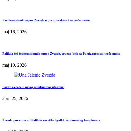
Partizan slomio otpor Zvezde u prvoj utakmici za treće mesto
maj 16, 2026
Palilula još jednom slomila otpor Zvezde, crveno-bele sa Partizanom za treće mesto
maj 10, 2026
Poraz Zvezde u prvoj polufinalnoj utakmici
april 25, 2026
Zvezda porazom od Palilule završila ligaški deo domaćeg šampionata