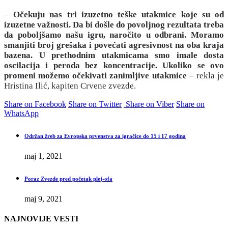
–
Očekuju nas tri izuzetno teške utakmice koje su od
izuzetne važnosti. Da bi došle do povoljnog rezultata treba
da poboljšamo našu igru, naročito u odbrani. Moramo
smanjiti broj grešaka i povećati agresivnost na oba kraja
bazena. U prethodnim utakmicama smo imale dosta
oscilacija i peroda bez koncentracije. Ukoliko se ovo
promeni možemo očekivati zanimljive utakmice
– rekla je
Hristina Ilić, kapiten Crvene zvezde.
Share on Facebook
Share on Twitter
Share on Viber
Share on
WhatsApp
Održan žreb za Evropska prvenstva za igračice do 15 i 17 godina
maj 1, 2021
Poraz Zvezde pred početak plej-ofa
maj 9, 2021
NAJNOVIJE VESTI