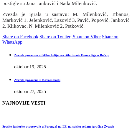
postigle su Jana Janković i Nađa Milenković.
Zvezda je igrala u sastavu: M. Milenković, Trbanos,
Marković 1, Jelenković, Lazović 3, Pavić, Popović, Janković
2, Klikovac, N. Milenković 2, Petković.
Share on Facebook
Share on Twitter
Share on Viber
Share on
WhatsApp
Zvezda porazom od Alba Julije završila turnir Dunav lige u Bečeju
oktobar 19, 2025
Zvezda poražena u Novom Sadu
oktobar 27, 2025
NAJNOVIJE VESTI
Srpske juniorke otputovale u Portugal na EP, na spisku sedam igračica Zvezde