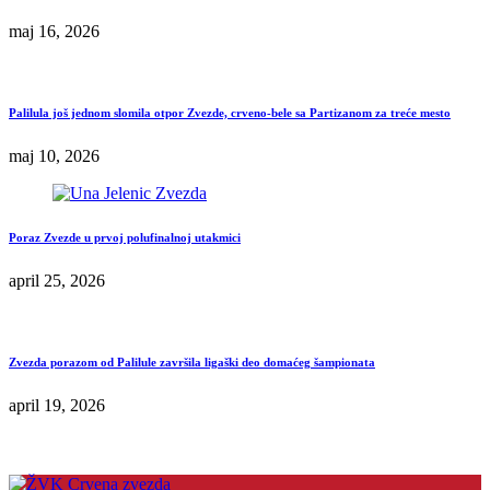
maj 16, 2026
Palilula još jednom slomila otpor Zvezde, crveno-bele sa Partizanom za treće mesto
maj 10, 2026
Poraz Zvezde u prvoj polufinalnoj utakmici
april 25, 2026
Zvezda porazom od Palilule završila ligaški deo domaćeg šampionata
april 19, 2026