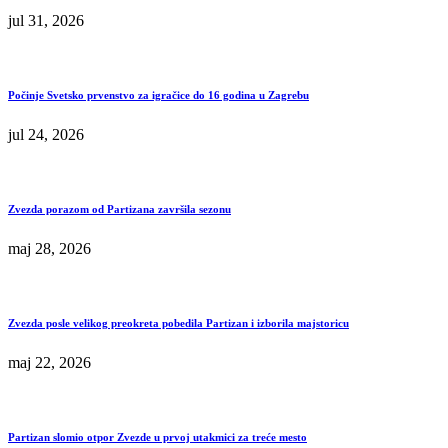
jul 31, 2026
Počinje Svetsko prvenstvo za igračice do 16 godina u Zagrebu
jul 24, 2026
Zvezda porazom od Partizana završila sezonu
maj 28, 2026
Zvezda posle velikog preokreta pobedila Partizan i izborila majstoricu
maj 22, 2026
Partizan slomio otpor Zvezde u prvoj utakmici za treće mesto