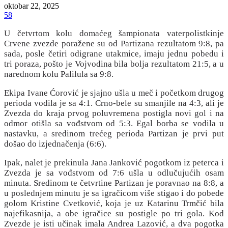
oktobar 22, 2025
58
U četvrtom kolu domaćeg šampionata vaterpolistkinje
Crvene zvezde poražene su od Partizana rezultatom 9:8, pa
sada, posle četiri odigrane utakmice, imaju jednu pobedu i
tri poraza, pošto je Vojvodina bila bolja rezultatom 21:5, a u
narednom kolu Palilula sa 9:8.
Ekipa Ivane Ćorović je sjajno ušla u meč i početkom drugog
perioda vodila je sa 4:1. Crno-bele su smanjile na 4:3, ali je
Zvezda do kraja prvog poluvremena postigla novi gol i na
odmor otišla sa vođstvom od 5:3. Egal borba se vodila u
nastavku, a sredinom trećeg perioda Partizan je prvi put
došao do izjednačenja (6:6).
Ipak, nalet je prekinula Jana Janković pogotkom iz peterca i
Zvezda je sa vođstvom od 7:6 ušla u odlučujućih osam
minuta. Sredinom te četvrtine Partizan je poravnao na 8:8, a
u poslednjem minutu je sa igračicom više stigao i do pobede
golom Kristine Cvetković, koja je uz Katarinu Trmčić bila
najefikasnija, a obe igračice su postigle po tri gola. Kod
Zvezde je isti učinak imala Andrea Lazović, a dva pogotka