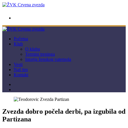
wwpc.redstar@gmail.com
Početna
Klub
O klubu
Termini treninga
Istorija ženskog vaterpola
Vesti
Naš tim
Kontakt
Zvezda dobro počela derbi, pa izgubila od
Partizana